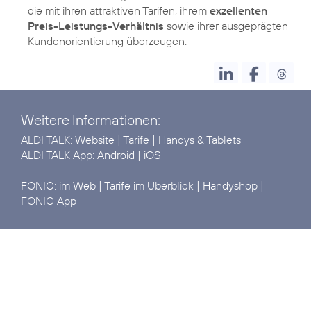
die mit ihren attraktiven Tarifen, ihrem
exzellenten
Preis-Leistungs-Verhältnis
sowie ihrer ausgeprägten
Kundenorientierung überzeugen.
Weitere Informationen:
ALDI TALK:
Website
|
Tarife
|
Handys & Tablets
ALDI TALK App:
Android
|
iOS
FONIC:
im Web
|
Tarife im Überblick
|
Handyshop
|
FONIC
App