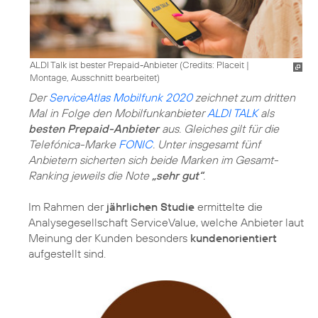
ALDI Talk ist bester Prepaid-Anbieter (
Credits: Placeit
|
Montage, Ausschnitt bearbeitet
)
Der
ServiceAtlas Mobilfunk 2020
zeichnet zum dritten
Mal in Folge den Mobilfunkanbieter
ALDI TALK
als
besten Prepaid-Anbieter
aus. Gleiches gilt für die
Telefónica-Marke
FONIC
. Unter insgesamt fünf
Anbietern sicherten sich beide Marken im Gesamt-
Ranking jeweils die Note
„sehr gut“
.
Im Rahmen der
jährlichen Studie
ermittelte die
Analysegesellschaft ServiceValue, welche Anbieter laut
Meinung der Kunden besonders
kundenorientiert
aufgestellt sind.