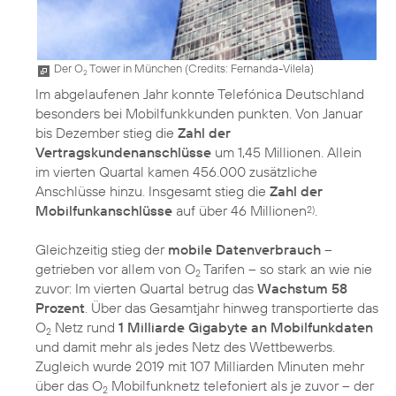
Der O
Tower in München (
Credits: Fernanda-Vilela
)
2
Im abgelaufenen Jahr konnte Telefónica Deutschland
besonders bei Mobilfunkkunden punkten. Von Januar
bis Dezember stieg die
Zahl der
Vertragskundenanschlüsse
um 1,45 Millionen. Allein
im vierten Quartal kamen 456.000 zusätzliche
Anschlüsse hinzu. Insgesamt stieg die
Zahl der
Mobilfunkanschlüsse
auf über 46 Millionen
.
2)
Gleichzeitig stieg der
mobile Datenverbrauch
–
getrieben vor allem von O
Tarifen – so stark an wie nie
2
zuvor: Im vierten Quartal betrug das
Wachstum 58
Prozent
. Über das Gesamtjahr hinweg transportierte das
O
Netz rund
1 Milliarde Gigabyte an Mobilfunkdaten
2
und damit mehr als jedes Netz des Wettbewerbs.
Zugleich wurde 2019 mit 107 Milliarden Minuten mehr
über das O
Mobilfunknetz telefoniert als je zuvor – der
2