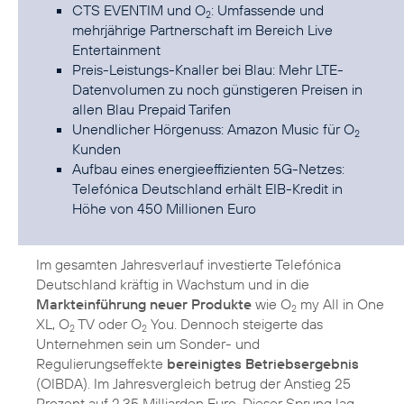
CTS EVENTIM und O
: Umfassende und
2
mehrjährige Partnerschaft im Bereich Live
Entertainment
Preis-Leistungs-Knaller bei Blau: Mehr LTE-
Datenvolumen zu noch günstigeren Preisen in
allen Blau Prepaid Tarifen
Unendlicher Hörgenuss: Amazon Music für O
2
Kunden
Aufbau eines energieeffizienten 5G-Netzes:
Telefónica Deutschland erhält EIB-Kredit in
Höhe von 450 Millionen Euro
Im gesamten Jahresverlauf investierte Telefónica
Deutschland kräftig in Wachstum und in die
Markteinführung neuer Produkte
wie O
my All in One
2
XL, O
TV oder O
You. Dennoch steigerte das
2
2
Unternehmen sein um Sonder- und
Regulierungseffekte
bereinigtes Betriebsergebnis
(OIBDA). Im Jahresvergleich betrug der Anstieg 25
Prozent auf 2,35 Milliarden Euro. Dieser Sprung lag