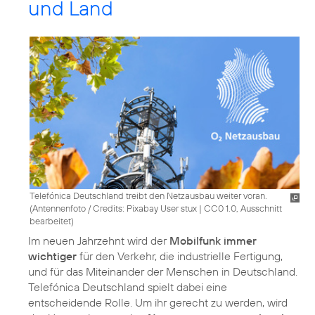
und Land
Telefónica Deutschland treibt den Netzausbau weiter voran.
(
Antennenfoto / Credits: Pixabay User stux
|
CC0 1.0, Ausschnitt
bearbeitet
)
Im neuen Jahrzehnt wird der
Mobilfunk immer
wichtiger
für den Verkehr, die industrielle Fertigung,
und für das Miteinander der Menschen in Deutschland.
Telefónica Deutschland spielt dabei eine
entscheidende Rolle. Um ihr gerecht zu werden, wird