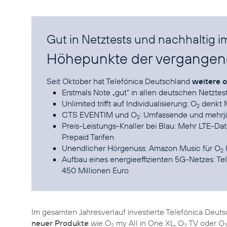
Gut in Netztests und nachhaltig 
Höhepunkte der vergange
Seit Oktober hat Telefónica Deutschland
weitere o
Erstmals Note „gut“ in allen deutschen Netztes
Unlimited trifft auf Individualisierung: O
denkt 
2
CTS EVENTIM und O
: Umfassende und mehrjä
2
Preis-Leistungs-Knaller bei Blau: Mehr LTE-Da
Prepaid Tarifen
Unendlicher Hörgenuss: Amazon Music für O
2
Aufbau eines energieeffizienten 5G-Netzes: Te
450 Millionen Euro
Im gesamten Jahresverlauf investierte Telefónica Deuts
neuer Produkte
wie O
my All in One XL, O
TV oder O
2
2