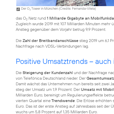
Der O
Tower in München (
Credits: Fernanda-Vilela
)
2
das O
Netz rund
1 Milliarde Gigabyte an Mobilfunkd
2
Zugleich wurde 2019 mit 107 Milliarden Minuten mehr 
Anstieg gegenüber dem Vorjahr betrug 9,9 Prozent.
Die
Zahl der Breitbandanschlüsse
stieg 2019 um 6,1 Pr
Nachfrage nach VDSL-Verbindungen lag.
Positive Umsatztrends – auch 
Die
Steigerung der Kundenzahl
und der Nachfrage na
von Telefónica Deutschland nieder. Der
Gesamtumsat
Damit wächst das Unternehmen nun bereits seit zwei 
stieg der Umsatz um 1,9 Prozent. Der
Umsatz mit Mobil
Milliarden Euro; bereinigt um Regulierungseffekte betru
vierten Quartal eine
Trendwende
: Die Erlöse erhöhten 
Euro. Das ist der erste Anstieg auf Jahresbasis seit d
wuchs um 5,8 Prozent auf 1,35 Milliarden Euro.