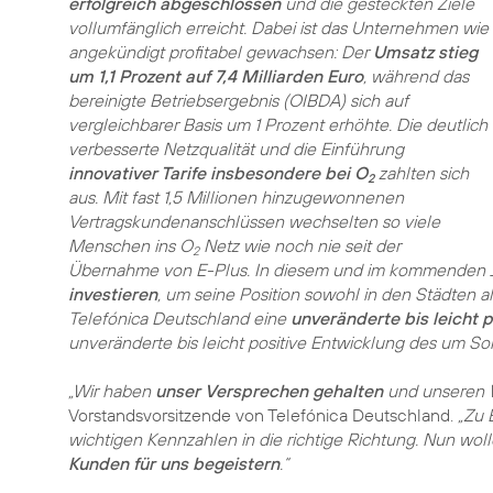
erfolgreich abgeschlossen
und die gesteckten Ziele
vollumfänglich erreicht. Dabei ist das Unternehmen wie
angekündigt profitabel gewachsen: Der
Umsatz stieg
um 1,1 Prozent auf 7,4 Milliarden Euro
, während das
bereinigte Betriebsergebnis (OIBDA) sich auf
vergleichbarer Basis um 1 Prozent erhöhte. Die deutlich
verbesserte Netzqualität und die Einführung
innovativer Tarife insbesondere bei O
zahlten sich
2
aus. Mit fast 1,5 Millionen hinzugewonnenen
Vertragskundenanschlüssen wechselten so viele
Menschen ins O
Netz wie noch nie seit der
2
Übernahme von E-Plus. In diesem und im kommenden 
investieren
, um seine Position sowohl in den Städten a
Telefónica Deutschland eine
unveränderte bis leicht 
unveränderte bis leicht positive Entwicklung des um S
„Wir haben
unser Versprechen gehalten
und unseren W
Vorstandsvorsitzende von Telefónica Deutschland.
„Zu 
wichtigen Kennzahlen in die richtige Richtung. Nun woll
Kunden für uns begeistern
.“