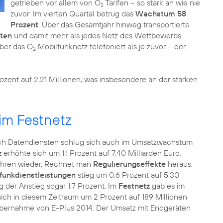
getrieben vor allem von O
Tarifen – so stark an wie nie
2
zuvor: Im vierten Quartal betrug das
Wachstum 58
Prozent
. Über das Gesamtjahr hinweg transportierte
aten
und damit mehr als jedes Netz des Wettbewerbs.
über das O
Mobilfunknetz telefoniert als je zuvor – der
2
ozent auf 2,21 Millionen, was insbesondere an der starken
im Festnetz
ch Datendiensten schlug sich auch im Umsatzwachstum
z
erhöhte sich um 1,1 Prozent auf 7,40 Milliarden Euro.
Jahren wieder. Rechnet man
Regulierungseffekte
heraus,
funkdienstleistungen
stieg um 0,6 Prozent auf 5,30
g der Anstieg sogar 1,7 Prozent. Im
Festnetz
gab es im
sich in diesem Zeitraum um 2 Prozent auf 189 Millionen
er Übernahme von E-Plus 2014. Der Umsatz mit Endgeräten