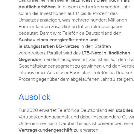
das Unternehmen seine
Netzinvestitionen nochmals
deutlich erhöhen
. In diesem und im kommenden Jahr
sollen die Investitionen auf 17 bis 18 Prozent des
Umsatzes ansteigen, was mehrere hundert Millionen
Euro im Jahr an zusätzlichen Infrastrukturausgaben
bedeutet. Damit wird Telefónica Deutschland den
Ausbau eines energieeffizienten und
leistungsstarken 5G-Netzes
in den Städten
vorantreiben. Parallel wird das
LTE-Netz in ländlichen
Gegenden
merklich ausgeweitet. Ziel ist es, auf dem 
Geschäftskundensegment zu gewinnen und den Vertrie
intensivieren. Aus dieser Basis plant Telefónica Deutsch
Prozent gegenüber dem abgelaufenen Jahr zu steigern.
Ausblick
Für 2020 erwartet Telefónica Deutschland ein
stabiles
Vertragskundengeschäft und dabei insbesondere O
wir
2
Unternehmen sein. Darüber hinaus ist unverändert e
Vertragskundengeschäft
zu erwarten.