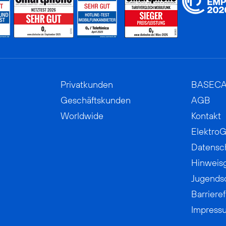
Privatkunden
BASEC
Geschäftskunden
AGB
Worldwide
Kontakt
ElektroG
Datensc
Hinweis
Jugends
Barrieref
Impress