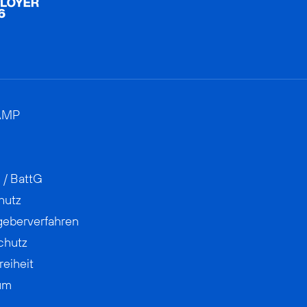
AMP
 / BattG
hutz
geberverfahren
chutz
reiheit
um