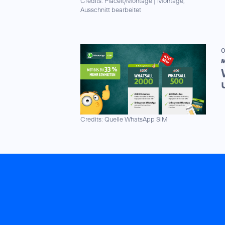
Credits: Placeit/Montage
|
Montage,
Ausschnitt bearbeitet
0
M
Credits: Quelle WhatsApp SIM