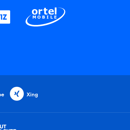
be
Xing