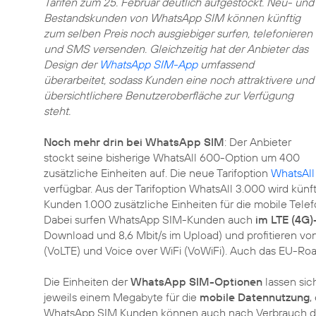
Tarifen zum 25. Februar deutlich aufgestockt. Neu- und
Bestandskunden von WhatsApp SIM können künftig
zum selben Preis noch ausgiebiger surfen, telefonieren
und SMS versenden. Gleichzeitig hat der Anbieter das
Design der
WhatsApp SIM-App
umfassend
überarbeitet, sodass Kunden eine noch attraktivere und
übersichtlichere Benutzeroberfläche zur Verfügung
steht.
Noch mehr drin bei WhatsApp SIM
: Der Anbieter
stockt seine bisherige WhatsAll 600-Option um 400
zusätzliche Einheiten auf. Die neue Tarifoption
WhatsAll
verfügbar. Aus der Tarifoption WhatsAll 3.000 wird künf
Kunden 1.000 zusätzliche Einheiten für die mobile Tel
Dabei surfen WhatsApp SIM-Kunden auch
im LTE (4G)
Download und 8,6 Mbit/s im Upload) und profitieren von
(VoLTE) und Voice over WiFi (VoWiFi). Auch das EU-Roam
Die Einheiten der
WhatsApp SIM-Optionen
lassen sic
jeweils einem Megabyte für die
mobile Datennutzung
,
WhatsApp SIM Kunden können auch nach Verbrauch de