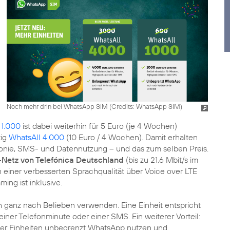
Noch mehr drin bei WhatsApp SIM (
Credits: WhatsApp SIM
)
 1.000
ist dabei weiterhin für 5 Euro (je 4 Wochen)
tig
WhatsAll 4.000
(10 Euro / 4 Wochen). Damit erhalten
efonie, SMS- und Datennutzung – und das zum selben Preis.
-Netz von Telefónica Deutschland
(bis zu 21,6 Mbit/s im
 einer verbesserten Sprachqualität über Voice over LTE
ing ist inklusive.
h ganz nach Belieben verwenden. Eine Einheit entspricht
 einer Telefonminute oder einer SMS. Ein weiterer Vorteil:
r Einheiten unbegrenzt WhatsApp nutzen und