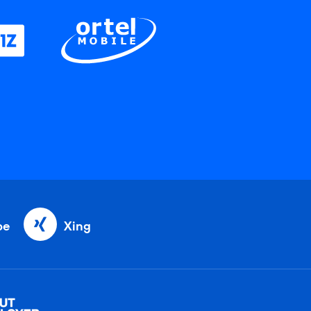
be
Xing