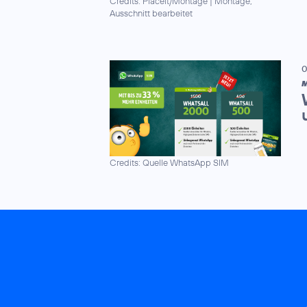
Credits: Placeit/Montage
|
Montage,
Ausschnitt bearbeitet
0
M
Credits: Quelle WhatsApp SIM