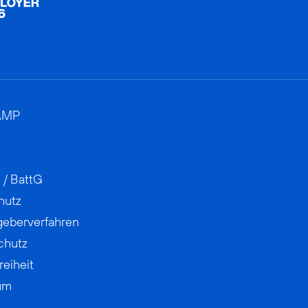
AMP
 / BattG
hutz
geberverfahren
chutz
reiheit
um