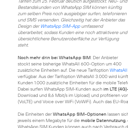
Tarifen zum 25. Februar deutlich aufgestockt. Neu- und
Bestandskunden von WhatsApp SIM können künftig
zum selben Preis noch ausgiebiger surfen, telefonieren
und SMS versenden. Gleichzeitig hat der Anbieter das
Design der
WhatsApp SIM-App
umfassend
überarbeitet, sodass Kunden eine noch attraktivere und
übersichtlichere Benutzeroberfläche zur Verfügung
steht.
Noch mehr drin bei WhatsApp SIM
: Der Anbieter
stockt seine bisherige WhatsAll 600-Option um 400
zusätzliche Einheiten auf. Die neue Tarifoption
WhatsAll
verfügbar. Aus der Tarifoption WhatsAll 3.000 wird künf
Kunden 1.000 zusätzliche Einheiten für die mobile Tel
Dabei surfen WhatsApp SIM-Kunden auch
im LTE (4G)
Download und 8,6 Mbit/s im Upload) und profitieren von
(VoLTE) und Voice over WiFi (VoWiFi). Auch das EU-Roam
Die Einheiten der
WhatsApp SIM-Optionen
lassen sic
jeweils einem Megabyte für die
mobile Datennutzung
,
WhatsApp SIM Kunden können auch nach Verbrauch de