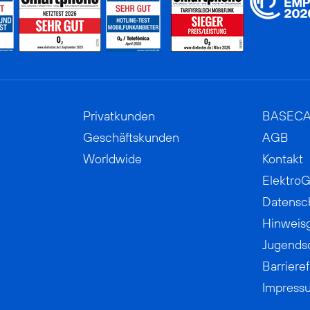
Privatkunden
BASEC
Geschäftskunden
AGB
Worldwide
Kontakt
ElektroG
Datensc
Hinweis
Jugends
Barrieref
Impress