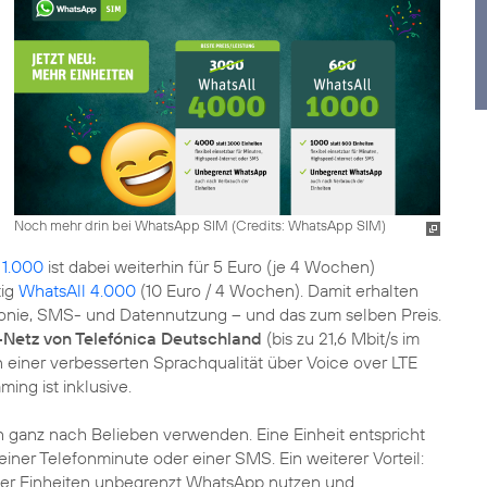
Noch mehr drin bei WhatsApp SIM (
Credits: WhatsApp SIM
)
 1.000
ist dabei weiterhin für 5 Euro (je 4 Wochen)
tig
WhatsAll 4.000
(10 Euro / 4 Wochen). Damit erhalten
efonie, SMS- und Datennutzung – und das zum selben Preis.
-Netz von Telefónica Deutschland
(bis zu 21,6 Mbit/s im
 einer verbesserten Sprachqualität über Voice over LTE
ing ist inklusive.
h ganz nach Belieben verwenden. Eine Einheit entspricht
 einer Telefonminute oder einer SMS. Ein weiterer Vorteil:
r Einheiten unbegrenzt WhatsApp nutzen und