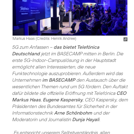
Markus Haas (
Credits: Henrik Andree
)
5G
zum Anfassen –
das bietet Telefónica
Deutschland
jetzt im BASECAMP mitten in Berlin. Die
erste 5G-Indoor-Campuslösung in der Hauptstadt
ermöglicht allen Interessierten, die neue
Funktechnologie auszuprobieren. Außerdem wird das
Unternehmen
im BASECAMP
den Austausch über die
wesentlichen Themen rund um 5G fördern. Den Auftakt
dafür bildete die offizielle Eröffnung mit Telefónica
CEO
Markus Haas
,
Eugene Kaspersky
, CEO Kaspersky, dem
Präsidenten des Bundesamtes für Sicherheit in der
Informationstechnik
Arne Schönbohm
und der
Moderatorin und Journalistin
Dunja Hayali
.
„Es entspricht unserem Selbstverständnis, allen