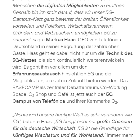
Menschen
die digitalen Möglichkeiten
zu eröffnen.
Deshalb bin ich stolz darauf, dass wir unser 5G-
Campus-Netz ganz bewusst der breiten Öffentlichkeit
vorstellen und Politikern, Wirtschaftsvertretern,
Gründern und Verbrauchern ermöglichen, 5G zu
erleben“
, sagte
Markus Haas
, CEO von Telefónica
Deutschland in seiner Begrüßung der zahlreichen
Gäste. Haas geht es dabei nicht nur um die
Technik des
5G-Netzes
, die sich kontinuierlich weiterentwickeln
wird. Es geht ihm vor allem um den
Erfahrungsaustausch
hinsichtlich 5G und die
Möglichkeiten, die sich in Zukunft bieten werden. Das
BASECAMP als zentraler Debattenraum, Co-Working
Space, O
Shop und Café ist jetzt auch der
5G
2
Campus von Telefónica
und ihrer Kernmarke O
.
2
„Nichts wird unsere heutige Welt so sehr verändern wie
5G“
, betonte Haas.
„5G bringt nicht nur
große Chancen
für die deutsche Wirtschaft
. 5G ist die Grundlage für
künftiges Wachstum und für Wohlstand.
“
Immer mehr