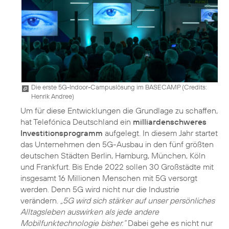
Die erste 5G-Indoor-Campuslösung im BASECAMP (
Credits:
Henrik Andree
)
Um für diese Entwicklungen die Grundlage zu schaffen,
hat Telefónica Deutschland ein
milliardenschweres
Investitionsprogramm
aufgelegt. In diesem Jahr startet
das Unternehmen den 5G-Ausbau in den fünf größten
deutschen Städten Berlin, Hamburg, München, Köln
und Frankfurt. Bis Ende 2022 sollen 30 Großstädte mit
insgesamt 16 Millionen Menschen mit 5G versorgt
werden. Denn 5G wird nicht nur die Industrie
verändern.
„5G wird sich stärker auf unser persönliches
Alltagsleben auswirken als jede andere
Mobilfunktechnologie bisher.“
Dabei gehe es nicht nur