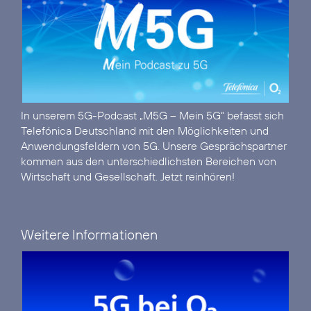
In unserem 5G-Podcast „M5G – Mein 5G“ befasst sich
Telefónica Deutschland mit den Möglichkeiten und
Anwendungsfeldern von 5G. Unsere Gesprächspartner
kommen aus den unterschiedlichsten Bereichen von
Wirtschaft und Gesellschaft.
Jetzt reinhören!
Weitere Informationen