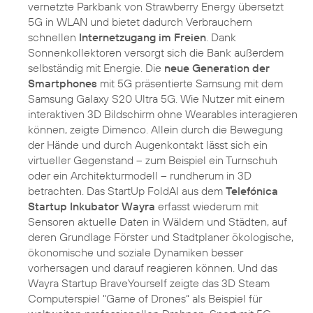
vernetzte Parkbank von Strawberry Energy übersetzt
5G in WLAN und bietet dadurch Verbrauchern
schnellen
Internetzugang im Freien
. Dank
Sonnenkollektoren versorgt sich die Bank außerdem
selbständig mit Energie. Die
neue Generation der
Smartphones
mit 5G präsentierte Samsung mit dem
Samsung Galaxy S20 Ultra 5G. Wie Nutzer mit einem
interaktiven 3D Bildschirm ohne Wearables interagieren
können, zeigte Dimenco. Allein durch die Bewegung
der Hände und durch Augenkontakt lässt sich ein
virtueller Gegenstand – zum Beispiel ein Turnschuh
oder ein Architekturmodell – rundherum in 3D
betrachten. Das StartUp FoldAI aus dem
Telefónica
Startup Inkubator Wayra
erfasst wiederum mit
Sensoren aktuelle Daten in Wäldern und Städten, auf
deren Grundlage Förster und Stadtplaner ökologische,
ökonomische und soziale Dynamiken besser
vorhersagen und darauf reagieren können. Und das
Wayra Startup BraveYourself zeigte das 3D Steam
Computerspiel "Game of Drones“ als Beispiel für