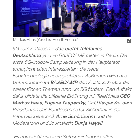
Markus Haas (
Credits: Henrik Andree
)
5G
zum Anfassen –
das bietet Telefónica
Deutschland
jetzt im BASECAMP mitten in Berlin. Die
erste 5G-Indoor-Campuslösung in der Hauptstadt
ermöglicht allen Interessierten, die neue
Funktechnologie auszuprobieren. Außerdem wird das
Unternehmen
im BASECAMP
den Austausch über die
wesentlichen Themen rund um 5G fördern. Den Auftakt
dafür bildete die offizielle Eröffnung mit Telefónica
CEO
Markus Haas
,
Eugene Kaspersky
, CEO Kaspersky, dem
Präsidenten des Bundesamtes für Sicherheit in der
Informationstechnik
Arne Schönbohm
und der
Moderatorin und Journalistin
Dunja Hayali
.
„Es entspricht unserem Selbstverständnis, allen