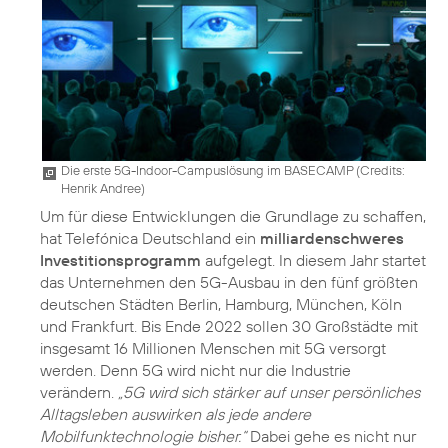
Die erste 5G-Indoor-Campuslösung im BASECAMP (
Credits:
Henrik Andree
)
Um für diese Entwicklungen die Grundlage zu schaffen,
hat Telefónica Deutschland ein
milliardenschweres
Investitionsprogramm
aufgelegt. In diesem Jahr startet
das Unternehmen den 5G-Ausbau in den fünf größten
deutschen Städten Berlin, Hamburg, München, Köln
und Frankfurt. Bis Ende 2022 sollen 30 Großstädte mit
insgesamt 16 Millionen Menschen mit 5G versorgt
werden. Denn 5G wird nicht nur die Industrie
verändern.
„5G wird sich stärker auf unser persönliches
Alltagsleben auswirken als jede andere
Mobilfunktechnologie bisher.“
Dabei gehe es nicht nur