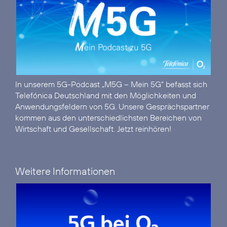
In unserem 5G-Podcast „M5G – Mein 5G“ befasst sich
Telefónica Deutschland mit den Möglichkeiten und
Anwendungsfeldern von 5G. Unsere Gesprächspartner
kommen aus den unterschiedlichsten Bereichen von
Wirtschaft und Gesellschaft.
Jetzt reinhören!
Weitere Informationen