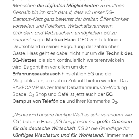
Menschen
die digitalen Möglichkeiten
zu eröffnen.
Deshalb bin ich stolz darauf, dass wir unser 5G-
Campus-Netz ganz bewusst der breiten Öffentlichkeit
vorstellen und Politikern, Wirtschaftsvertretern,
Gründern und Verbrauchern ermöglichen, 5G zu
erleben“
, sagte
Markus Haas
, CEO von Telefónica
Deutschland in seiner Begrüßung der zahlreichen
Gäste. Haas geht es dabei nicht nur um die
Technik des
5G-Netzes
, die sich kontinuierlich weiterentwickeln
wird. Es geht ihm vor allem um den
Erfahrungsaustausch
hinsichtlich 5G und die
Möglichkeiten, die sich in Zukunft bieten werden. Das
BASECAMP als zentraler Debattenraum, Co-Working
Space, O
Shop und Café ist jetzt auch der
5G
2
Campus von Telefónica
und ihrer Kernmarke O
.
2
„Nichts wird unsere heutige Welt so sehr verändern wie
5G“
, betonte Haas.
„5G bringt nicht nur
große Chancen
für die deutsche Wirtschaft
. 5G ist die Grundlage für
künftiges Wachstum und für Wohlstand.
“
Immer mehr