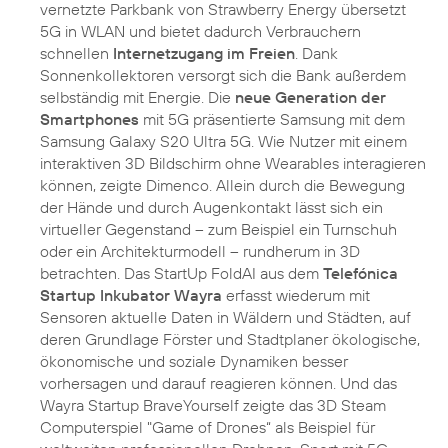
vernetzte Parkbank von Strawberry Energy übersetzt
5G in WLAN und bietet dadurch Verbrauchern
schnellen
Internetzugang im Freien
. Dank
Sonnenkollektoren versorgt sich die Bank außerdem
selbständig mit Energie. Die
neue Generation der
Smartphones
mit 5G präsentierte Samsung mit dem
Samsung Galaxy S20 Ultra 5G. Wie Nutzer mit einem
interaktiven 3D Bildschirm ohne Wearables interagieren
können, zeigte Dimenco. Allein durch die Bewegung
der Hände und durch Augenkontakt lässt sich ein
virtueller Gegenstand – zum Beispiel ein Turnschuh
oder ein Architekturmodell – rundherum in 3D
betrachten. Das StartUp FoldAI aus dem
Telefónica
Startup Inkubator Wayra
erfasst wiederum mit
Sensoren aktuelle Daten in Wäldern und Städten, auf
deren Grundlage Förster und Stadtplaner ökologische,
ökonomische und soziale Dynamiken besser
vorhersagen und darauf reagieren können. Und das
Wayra Startup BraveYourself zeigte das 3D Steam
Computerspiel "Game of Drones“ als Beispiel für