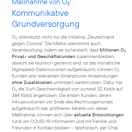
Maßnahme von O
:
2
Kommunikative
Grundversorgung
O
unterstützt nicht nur die Initiative „Deutschland
2
gegen Corona“. Die Marke übernimmt auch
Verantwortung, indem sie sicherstellt, dass
Millionen O
2
Privat- und Geschäftskunden
zusammenbleiben,
obwohl sie räumlich getrennt sind: Ist das monatliche
Highspeed-Datenvolumen aufgebraucht, können O
2
Kunden alle relevanten Smartphone-Anwendungen
ohne Zusatzkosten
unlimitiert weiternutzen. Dafür hat
O
die Surf-Geschwindigkeit von zumeist 32 Kbit/s auf
2
384 Kbit/s angehoben. Die ersten Kunden, deren
Inklusivvolumen vor Ende des Rechnungsmonats
aufgebraucht war, profitieren bereits von dieser
Maßnahme, können sich über
aktuelle Entwicklungen
rund um COVID-19 informieren und mit Familie und
Freunden in Kontakt bleiben – telefonisch, per Chat