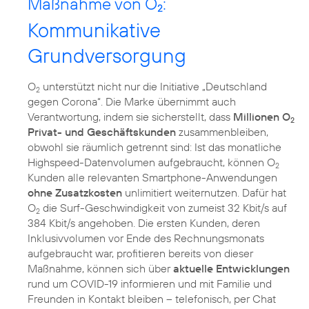
Maßnahme von O
:
2
Kommunikative
Grundversorgung
O
unterstützt nicht nur die Initiative „Deutschland
2
gegen Corona“. Die Marke übernimmt auch
Verantwortung, indem sie sicherstellt, dass
Millionen O
2
Privat- und Geschäftskunden
zusammenbleiben,
obwohl sie räumlich getrennt sind: Ist das monatliche
Highspeed-Datenvolumen aufgebraucht, können O
2
Kunden alle relevanten Smartphone-Anwendungen
ohne Zusatzkosten
unlimitiert weiternutzen. Dafür hat
O
die Surf-Geschwindigkeit von zumeist 32 Kbit/s auf
2
384 Kbit/s angehoben. Die ersten Kunden, deren
Inklusivvolumen vor Ende des Rechnungsmonats
aufgebraucht war, profitieren bereits von dieser
Maßnahme, können sich über
aktuelle Entwicklungen
rund um COVID-19 informieren und mit Familie und
Freunden in Kontakt bleiben – telefonisch, per Chat