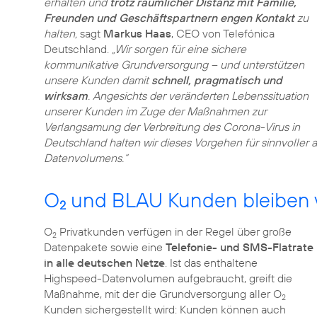
erhalten und
trotz räumlicher Distanz mit Familie,
Freunden und Geschäftspartnern engen Kontakt
zu
halten,
sagt
Markus Haas
, CEO von Telefónica
Deutschland.
„Wir sorgen für eine sichere
kommunikative Grundversorgung – und unterstützen
unsere Kunden damit
schnell, pragmatisch und
wirksam
. Angesichts der veränderten Lebenssituation
unserer Kunden im Zuge der Maßnahmen zur
Verlangsamung der Verbreitung des Corona-Virus in
Deutschland halten wir dieses Vorgehen für sinnvoller
Datenvolumens.“
O
und BLAU Kunden bleiben
2
O
Privatkunden verfügen in der Regel über große
2
Datenpakete sowie eine
Telefonie- und SMS-Flatrate
in alle deutschen Netze
. Ist das enthaltene
Highspeed-Datenvolumen aufgebraucht, greift die
Maßnahme, mit der die Grundversorgung aller O
2
Kunden sichergestellt wird: Kunden können auch