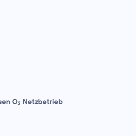
osen O
Netzbetrieb
2