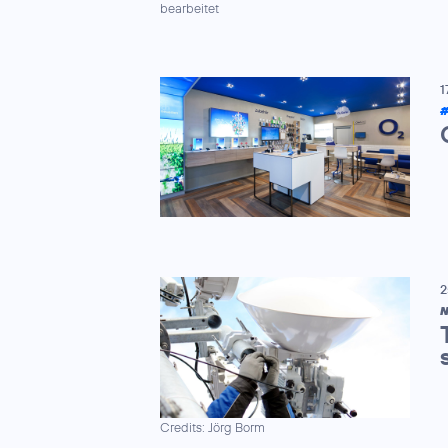
bearbeitet
1
2
N
Credits: Jörg Borm