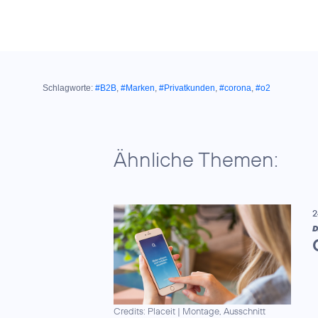
Schlagworte:
#B2B
,
#Marken
,
#Privatkunden
,
#corona
,
#o2
Ähnliche Themen:
2
D
Credits: Placeit
|
Montage, Ausschnitt