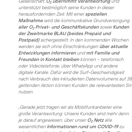
Gesellschaft.
O
übernimmt Verantwortung
und
2
unterstützt bestmöglich seine Kunden in dieser
herausfordernden Zeit: Mit einer
speziellen
Maßnahme
wird die kommunikative Grundversorgung
aller O
Privat- und Geschäftskunden
sowie
Kunden
2
der Zweitmarke BLAU (beides Prepaid und
Postpaid)
sichergestellt. In den kommenden Wochen
werden sie sich ohne Einschränkungen
über aktuelle
Entwicklungen informieren
und
mit Familie und
Freunden in Kontakt bleiben
können – telefonisch
oder Videotelefonie, über WhatsApp und andere
digitale Kanäle. Dafür wird die Surf-Geschwindigkeit
nach Verbrauch des inkludierten Datenvolumens auf 384 
geltenden Aktion können Kunden die relevantesten
nutzen.
„Gerade jetzt tragen wir als Mobilfunkanbieter eine
große Verantwortung: Unsere Kunden sind mehr denn
je darauf angewiesen, über unser
O
Netz
alle
2
wesentlichen
Informationen rund um COVID-19
zu