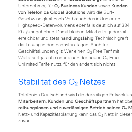
Unternehmer, für
O
Business Kunden
sowie
Kunden
2
von Telefónica Global Solutions
wird die Surf-
Geschwindigkeit nach Verbrauch des inkludierten
Highspeed-Datenvolumens ebenfalls deutlich auf 384
Kbit/s angehoben. Damit bleiben Mitarbeiter jederzeit
erreichbar und stets
handlungsfähig
. Technisch greift
die Lösung in den nächsten Tagen. Auch für
Geschäftskunden gilt: Wer einen O
Free Tarif mit
2
Weitersurfgarantie oder einen der neuen O
Free
2
Unlimited Tarife nutzt, für den ändert sich nichts.
Stabilität des O
Netzes
2
Telefónica Deutschland wird die derzeitigen Entwicklu
Mitarbeitern, Kunden und Geschäftspartnern
hat ober
reibungslosen und zuverlässigen Betrieb seines O
Mo
2
Netz- und Kapazitätsplanung kann das O
Netz in diese
2
zuvor.