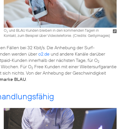
O
und BLAU Kunden bleiben in den kommenden Tagen in
2
Kontakt, zum Beispiel über Videotelefonie. (
Credits: Gettyimages
)
len Fällen bei 32 Kbit/s. Die Anhebung der Surf-
unden werden über
o2.de
und andere Kanäle darüber
paid-Kunden innerhalb der nächsten Tage, für O
2
i Wochen. Für O
Free Kunden mit einer Weitersurfgarantie
2
rt sich nichts. Von der Anhebung der Geschwindigkeit
tmarke BLAU
.
handlungsfähig