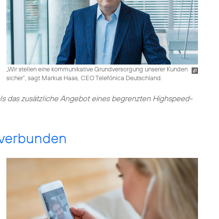
„Wir stellen eine kommunikative Grundversorgung unserer Kunden
sicher“, sagt Markus Haas, CEO Telefónica Deutschland.
 als das zusätzliche Angebot eines begrenzten Highspeed-
 verbunden