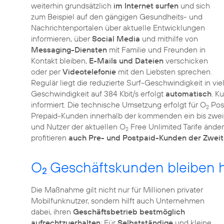
weiterhin grundsätzlich
im Internet surfen
und sich
zum Beispiel auf den gängigen Gesundheits- und
Nachrichtenportalen über aktuelle Entwicklungen
informieren, über
Social Media
und mithilfe von
Messaging-Diensten
mit Familie und Freunden in
Kontakt bleiben,
E-Mails und Dateien
verschicken
oder per
Videotelefonie
mit den Liebsten sprechen.
Regulär liegt die reduzierte Surf-Geschwindigkeit in vie
Geschwindigkeit auf 384 Kbit/s erfolgt
automatisch
. K
informiert. Die technische Umsetzung erfolgt für O
Post
2
Prepaid-Kunden innerhalb der kommenden ein bis zwe
und Nutzer der aktuellen O
Free Unlimited Tarife ände
2
profitieren
auch Pre- und Postpaid-Kunden der Zwei
O
Geschäftskunden bleiben 
2
Die Maßnahme gilt nicht nur für Millionen privater
Mobilfunknutzer, sondern hilft auch Unternehmen
dabei, ihren
Geschäftsbetrieb bestmöglich
aufrechtzuerhalten
: Für
Selbstständige
und kleine