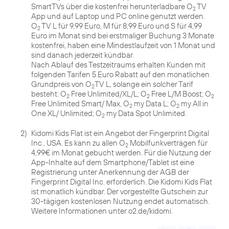
SmartTVs über die kostenfrei herunterladbare O
TV
2
App und auf Laptop und PC online genutzt werden.
O
TV L für 9,99 Euro, M für 8,99 Euro und S für 4,99
2
Euro im Monat sind bei erstmaliger Buchung 3 Monate
kostenfrei, haben eine Mindestlaufzeit von 1 Monat und
sind danach jederzeit kündbar.
Nach Ablauf des Testzeitraums erhalten Kunden mit
folgenden Tarifen 5 Euro Rabatt auf den monatlichen
Grundpreis von O
TV L, solange ein solcher Tarif
2
besteht: O
Free Unlimited/XL/L; O
Free L/M Boost; O
2
2
2
Free Unlimited Smart/ Max, O
my Data L; O
my All in
2
2
One XL/ Unlimited; O
2
2)
Kidomi Kids Flat ist ein Angebot der Fingerprint Digital
Inc., USA. Es kann zu allen O
Mobilfunkverträgen für
2
4,99€ im Monat gebucht werden. Für die Nutzung der
App-Inhalte auf dem Smartphone/Tablet ist eine
Registrierung unter Anerkennung der AGB der
Fingerprint Digital Inc. erforderlich. Die Kidomi Kids Flat
ist monatlich kündbar. Der vorgestellte Gutschein zur
30-tägigen kostenlosen Nutzung endet automatisch.
Weitere Informationen unter o2.de/kidomi.