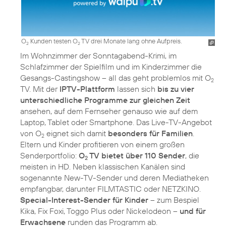
O
Kunden testen O
TV drei Monate lang ohne Aufpreis.
2
2
Im Wohnzimmer der Sonntagabend-Krimi, im
Schlafzimmer der Spielfilm und im Kinderzimmer die
Gesangs-Castingshow – all das geht problemlos mit O
2
TV. Mit der
IPTV-Plattform
lassen sich
bis zu vier
unterschiedliche Programme zur gleichen Zeit
ansehen, auf dem Fernseher genauso wie auf dem
Laptop, Tablet oder Smartphone. Das Live-TV-Angebot
von O
eignet sich damit
besonders für Familien
.
2
Eltern und Kinder profitieren von einem großen
Senderportfolio:
O
TV bietet über 110 Sender
, die
2
meisten in HD. Neben klassischen Kanälen sind
sogenannte New-TV-Sender und deren Mediatheken
empfangbar, darunter FILMTASTIC oder NETZKINO.
Special-Interest-Sender für Kinder
– zum Bespiel
Kika, Fix Foxi, Toggo Plus oder Nickelodeon –
und für
Erwachsene
runden das Programm ab.