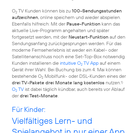
O
TV Kunden können bis zu
100-Sendungsstunden
2
aufzeichnen
, online speichern und wieder abspielen.
Ebenfalls hilfreich: Mit der
Pause-Funktion
kann das
aktuelle Live-Programm angehalten und später
fortgesetzt werden, mit der
Neustart-Funktion
auf den
Sendungsanfang zurückgesprungen werden. Für das
moderne Fernseherlebnis ist weder ein Kabel- oder
Satellitenanschluss noch eine Set-Top-Box notwendig.
Kunden installieren die
intuitive O
TV App
auf einem
2
Gerät ihrer Wahl. Bei Buchung bis zum 4. Mai können
bestehende O
Mobilfunk- oder DSL-Kunden eines der
2
drei TV-Pakete drei Monate lang kostenlos
nutzen.
1)
O
TV
ist dabei täglich kündbar, auch bereits vor Ablauf
2
der
drei Test-Monate
.
Für Kinder:
Vielfältiges Lern- und
Spielangebot in nur einer App