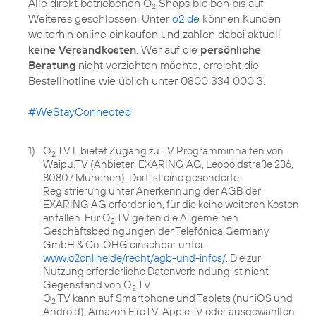
Alle direkt betriebenen O
Shops bleiben bis auf
2
Weiteres geschlossen. Unter
o2.de
können Kunden
weiterhin online einkaufen und zahlen dabei aktuell
keine Versandkosten
. Wer auf die
persönliche
Beratung
nicht verzichten möchte, erreicht die
Bestellhotline wie üblich unter 0800 334 000 3.
#WeStayConnected
1)
O
TV L bietet Zugang zu TV Programminhalten von
2
Waipu.TV (Anbieter: EXARING AG, Leopoldstraße 236,
80807 München). Dort ist eine gesonderte
Registrierung unter Anerkennung der AGB der
EXARING AG erforderlich, für die keine weiteren Kosten
anfallen. Für O
TV gelten die Allgemeinen
2
Geschäftsbedingungen der Telefónica Germany
GmbH & Co. OHG einsehbar unter
www.o2online.de/recht/agb-und-infos/
. Die zur
Nutzung erforderliche Datenverbindung ist nicht
Gegenstand von O
TV.
2
O
TV kann auf Smartphone und Tablets (nur iOS und
2
Android), Amazon FireTV, AppleTV oder ausgewählten