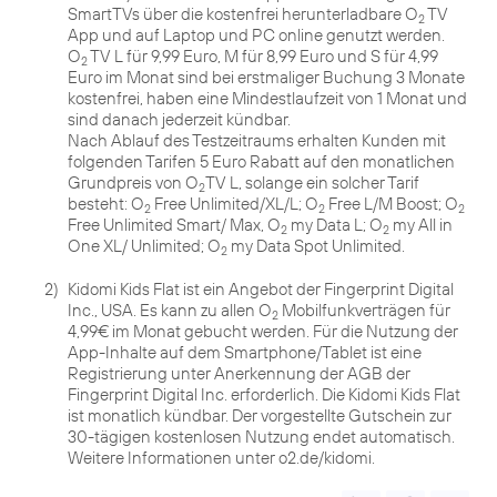
SmartTVs über die kostenfrei herunterladbare O
TV
2
App und auf Laptop und PC online genutzt werden.
O
TV L für 9,99 Euro, M für 8,99 Euro und S für 4,99
2
Euro im Monat sind bei erstmaliger Buchung 3 Monate
kostenfrei, haben eine Mindestlaufzeit von 1 Monat und
sind danach jederzeit kündbar.
Nach Ablauf des Testzeitraums erhalten Kunden mit
folgenden Tarifen 5 Euro Rabatt auf den monatlichen
Grundpreis von O
TV L, solange ein solcher Tarif
2
besteht: O
Free Unlimited/XL/L; O
Free L/M Boost; O
2
2
2
Free Unlimited Smart/ Max, O
my Data L; O
my All in
2
2
One XL/ Unlimited; O
2
2)
Kidomi Kids Flat ist ein Angebot der Fingerprint Digital
Inc., USA. Es kann zu allen O
Mobilfunkverträgen für
2
4,99€ im Monat gebucht werden. Für die Nutzung der
App-Inhalte auf dem Smartphone/Tablet ist eine
Registrierung unter Anerkennung der AGB der
Fingerprint Digital Inc. erforderlich. Die Kidomi Kids Flat
ist monatlich kündbar. Der vorgestellte Gutschein zur
30-tägigen kostenlosen Nutzung endet automatisch.
Weitere Informationen unter o2.de/kidomi.