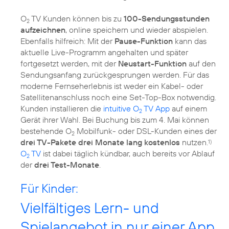
O
TV Kunden können bis zu
100-Sendungsstunden
2
aufzeichnen
, online speichern und wieder abspielen.
Ebenfalls hilfreich: Mit der
Pause-Funktion
kann das
aktuelle Live-Programm angehalten und später
fortgesetzt werden, mit der
Neustart-Funktion
auf den
Sendungsanfang zurückgesprungen werden. Für das
moderne Fernseherlebnis ist weder ein Kabel- oder
Satellitenanschluss noch eine Set-Top-Box notwendig.
Kunden installieren die
intuitive O
TV App
auf einem
2
Gerät ihrer Wahl. Bei Buchung bis zum 4. Mai können
bestehende O
Mobilfunk- oder DSL-Kunden eines der
2
drei TV-Pakete drei Monate lang kostenlos
nutzen.
1)
O
TV
ist dabei täglich kündbar, auch bereits vor Ablauf
2
der
drei Test-Monate
.
Für Kinder:
Vielfältiges Lern- und
Spielangebot in nur einer App