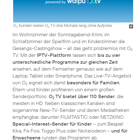
O
Kunden testen O
TV drei Monate lang ohne Aufpreis.
2
2
Im Wohnzimmer der Sonntagabend-Krimi, im
Schlafzimmer der Spielfilm und im Kinderzimmer die
Gesangs-Castingshow – all das geht problemlos mit O
2
TV. Mit der
IPTV-Plattform
lassen sich
bis zu vier
unterschiedliche Programme zur gleichen Zeit
ansehen, auf dem Fernseher genauso wie auf dem
Laptop, Tablet oder Smartphone. Das Live-TV-Angebot
von O
eignet sich damit
besonders für Familien
.
2
Eltern und Kinder profitieren von einem großen
Senderportfolio:
O
TV bietet über 110 Sender
, die
2
meisten in HD. Neben klassischen Kanälen sind
sogenannte New-TV-Sender und deren Mediatheken
empfangbar, darunter FILMTASTIC oder NETZKINO.
Special-Interest-Sender für Kinder
– zum Bespiel
Kika, Fix Foxi, Toggo Plus oder Nickelodeon –
und für
Erwachsene
runden das Programm ab.