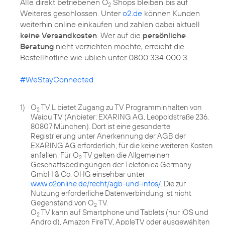
Alle direkt betriebenen O
Shops bleiben bis auf
2
Weiteres geschlossen. Unter
o2.de
können Kunden
weiterhin online einkaufen und zahlen dabei aktuell
keine Versandkosten
. Wer auf die
persönliche
Beratung
nicht verzichten möchte, erreicht die
Bestellhotline wie üblich unter 0800 334 000 3.
#WeStayConnected
1)
O
TV L bietet Zugang zu TV Programminhalten von
2
Waipu.TV (Anbieter: EXARING AG, Leopoldstraße 236,
80807 München). Dort ist eine gesonderte
Registrierung unter Anerkennung der AGB der
EXARING AG erforderlich, für die keine weiteren Kosten
anfallen. Für O
TV gelten die Allgemeinen
2
Geschäftsbedingungen der Telefónica Germany
GmbH & Co. OHG einsehbar unter
www.o2online.de/recht/agb-und-infos/
. Die zur
Nutzung erforderliche Datenverbindung ist nicht
Gegenstand von O
TV.
2
O
TV kann auf Smartphone und Tablets (nur iOS und
2
Android), Amazon FireTV, AppleTV oder ausgewählten