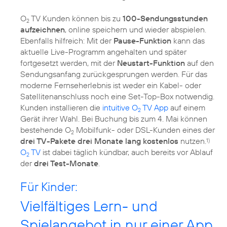
O
TV Kunden können bis zu
100-Sendungsstunden
2
aufzeichnen
, online speichern und wieder abspielen.
Ebenfalls hilfreich: Mit der
Pause-Funktion
kann das
aktuelle Live-Programm angehalten und später
fortgesetzt werden, mit der
Neustart-Funktion
auf den
Sendungsanfang zurückgesprungen werden. Für das
moderne Fernseherlebnis ist weder ein Kabel- oder
Satellitenanschluss noch eine Set-Top-Box notwendig.
Kunden installieren die
intuitive O
TV App
auf einem
2
Gerät ihrer Wahl. Bei Buchung bis zum 4. Mai können
bestehende O
Mobilfunk- oder DSL-Kunden eines der
2
drei TV-Pakete drei Monate lang kostenlos
nutzen.
1)
O
TV
ist dabei täglich kündbar, auch bereits vor Ablauf
2
der
drei Test-Monate
.
Für Kinder:
Vielfältiges Lern- und
Spielangebot in nur einer App