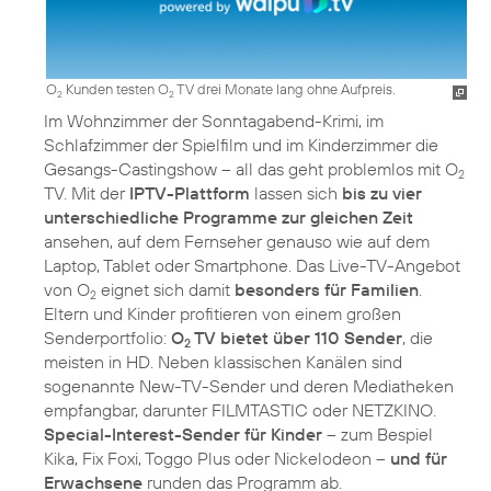
O
Kunden testen O
TV drei Monate lang ohne Aufpreis.
2
2
Im Wohnzimmer der Sonntagabend-Krimi, im
Schlafzimmer der Spielfilm und im Kinderzimmer die
Gesangs-Castingshow – all das geht problemlos mit O
2
TV. Mit der
IPTV-Plattform
lassen sich
bis zu vier
unterschiedliche Programme zur gleichen Zeit
ansehen, auf dem Fernseher genauso wie auf dem
Laptop, Tablet oder Smartphone. Das Live-TV-Angebot
von O
eignet sich damit
besonders für Familien
.
2
Eltern und Kinder profitieren von einem großen
Senderportfolio:
O
TV bietet über 110 Sender
, die
2
meisten in HD. Neben klassischen Kanälen sind
sogenannte New-TV-Sender und deren Mediatheken
empfangbar, darunter FILMTASTIC oder NETZKINO.
Special-Interest-Sender für Kinder
– zum Bespiel
Kika, Fix Foxi, Toggo Plus oder Nickelodeon –
und für
Erwachsene
runden das Programm ab.