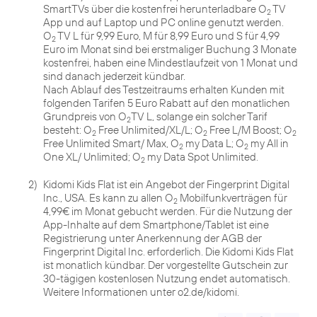
SmartTVs über die kostenfrei herunterladbare O
TV
2
App und auf Laptop und PC online genutzt werden.
O
TV L für 9,99 Euro, M für 8,99 Euro und S für 4,99
2
Euro im Monat sind bei erstmaliger Buchung 3 Monate
kostenfrei, haben eine Mindestlaufzeit von 1 Monat und
sind danach jederzeit kündbar.
Nach Ablauf des Testzeitraums erhalten Kunden mit
folgenden Tarifen 5 Euro Rabatt auf den monatlichen
Grundpreis von O
TV L, solange ein solcher Tarif
2
besteht: O
Free Unlimited/XL/L; O
Free L/M Boost; O
2
2
2
Free Unlimited Smart/ Max, O
my Data L; O
my All in
2
2
One XL/ Unlimited; O
2
2)
Kidomi Kids Flat ist ein Angebot der Fingerprint Digital
Inc., USA. Es kann zu allen O
Mobilfunkverträgen für
2
4,99€ im Monat gebucht werden. Für die Nutzung der
App-Inhalte auf dem Smartphone/Tablet ist eine
Registrierung unter Anerkennung der AGB der
Fingerprint Digital Inc. erforderlich. Die Kidomi Kids Flat
ist monatlich kündbar. Der vorgestellte Gutschein zur
30-tägigen kostenlosen Nutzung endet automatisch.
Weitere Informationen unter o2.de/kidomi.