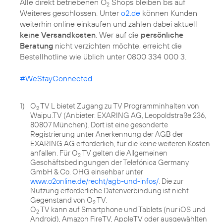
Alle direkt betriebenen O
Shops bleiben bis auf
2
Weiteres geschlossen. Unter
o2.de
können Kunden
weiterhin online einkaufen und zahlen dabei aktuell
keine Versandkosten
. Wer auf die
persönliche
Beratung
nicht verzichten möchte, erreicht die
Bestellhotline wie üblich unter 0800 334 000 3.
#WeStayConnected
1)
O
TV L bietet Zugang zu TV Programminhalten von
2
Waipu.TV (Anbieter: EXARING AG, Leopoldstraße 236,
80807 München). Dort ist eine gesonderte
Registrierung unter Anerkennung der AGB der
EXARING AG erforderlich, für die keine weiteren Kosten
anfallen. Für O
TV gelten die Allgemeinen
2
Geschäftsbedingungen der Telefónica Germany
GmbH & Co. OHG einsehbar unter
www.o2online.de/recht/agb-und-infos/
. Die zur
Nutzung erforderliche Datenverbindung ist nicht
Gegenstand von O
TV.
2
O
TV kann auf Smartphone und Tablets (nur iOS und
2
Android), Amazon FireTV, AppleTV oder ausgewählten