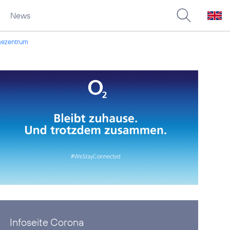
News
agezentrum
Infoseite Corona