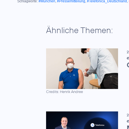
Schlagworte:
#München
,
#Pressemitteilung
,
#Telefónica_Deutschland
,
Ähnliche Themen:
2
C
Credits: Henrik Andree
2
C