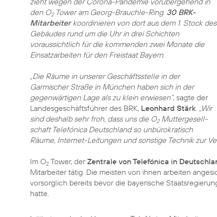
zieht wegen der Corona-Pandemie vorübergehend in
den O
Tower am Georg-Brauchle-Ring.
30 BRK-
2
Mitarbeiter
koordinieren von dort aus dem 1. Stock des
Gebäudes rund um die Uhr in drei Schichten
voraussichtlich für die kommenden zwei Monate die
Einsatzarbeiten für den Freistaat Bayern.
„Die Räume in unserer Geschäftsstelle in der
Garmischer Straße in München haben sich in der
gegenwärtigen Lage als zu klein erwiesen“
, sagte der
Landesgeschäftsführer des BRK,
Leonhard Stärk
.
„Wir
sind deshalb sehr froh, dass uns die O
Mutter­gesell­
2
schaft Telefónica Deutschland so unbürokratisch
Räume, Internet-Leitungen und sonstige Technik zur Ver
Im O
Tower, der
Zentrale von Telefónica in Deutschl
2
Mitarbeiter tätig. Die meisten von ihnen arbeiten ang
vorsorglich bereits bevor die bayerische Staatsregier
hatte.