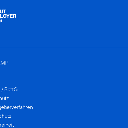
AMP
 / BattG
hutz
geberverfahren
chutz
reiheit