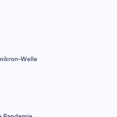
Omikron-Welle
die Pandemie