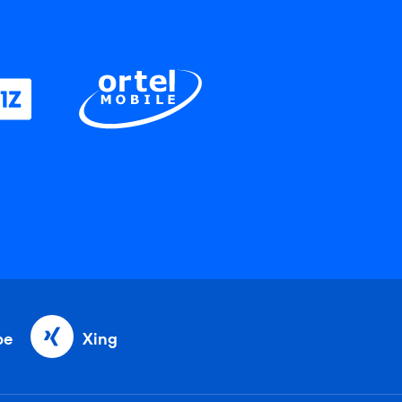
be
Xing