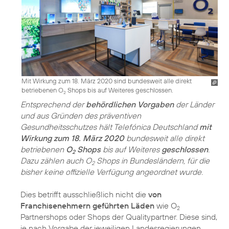
Mit Wirkung zum 18. März 2020 sind bundesweit alle direkt
betriebenen O
Shops bis auf Weiteres geschlossen.
2
Entsprechend der
behördlichen Vorgaben
der Länder
und aus Gründen des präventiven
Gesundheitsschutzes hält Telefónica Deutschland
mit
Wirkung zum 18. März 2020
bundesweit alle direkt
betriebenen
O
Shops
bis auf Weiteres
geschlossen
.
2
Dazu zählen auch O
Shops in Bundesländern, für die
2
bisher keine offizielle Verfügung angeordnet wurde.
Dies betrifft ausschließlich nicht die
von
Franchisenehmern geführten Läden
wie O
2
Partnershops oder Shops der Qualitypartner. Diese sind,
je nach Vorgabe der jeweiligen Landes­regierungen,