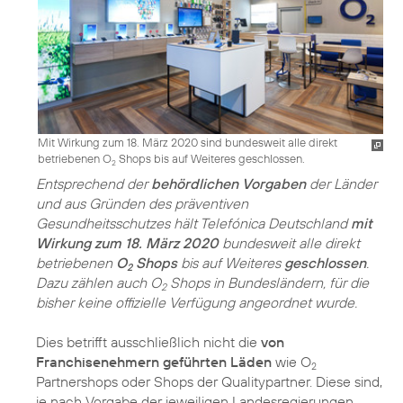
Mit Wirkung zum 18. März 2020 sind bundesweit alle direkt
betriebenen O
Shops bis auf Weiteres geschlossen.
2
Entsprechend der
behördlichen Vorgaben
der Länder
und aus Gründen des präventiven
Gesundheitsschutzes hält Telefónica Deutschland
mit
Wirkung zum 18. März 2020
bundesweit alle direkt
betriebenen
O
Shops
bis auf Weiteres
geschlossen
.
2
Dazu zählen auch O
Shops in Bundesländern, für die
2
bisher keine offizielle Verfügung angeordnet wurde.
Dies betrifft ausschließlich nicht die
von
Franchisenehmern geführten Läden
wie O
2
Partnershops oder Shops der Qualitypartner. Diese sind,
je nach Vorgabe der jeweiligen Landes­regierungen,