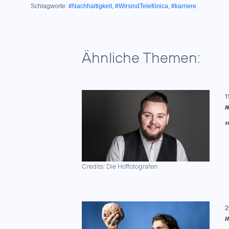
Schlagworte:
#Nachhaltigkeit
,
#WirsindTelefónica
,
#karriere
Ähnliche Themen:
1
N
Credits: Die Hoffotografen
2
I