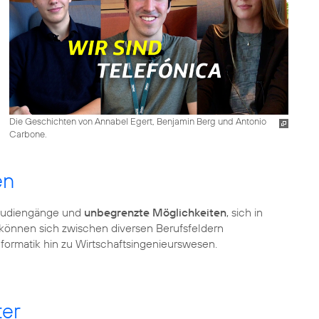
Die Geschichten von Annabel Egert, Benjamin Berg und Antonio
Carbone.
en
 Studiengänge und
unbegrenzte Möglichkeiten
, sich in
 können sich zwischen diversen Berufsfeldern
ter