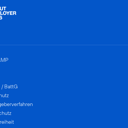
AMP
 / BattG
hutz
geberverfahren
chutz
reiheit