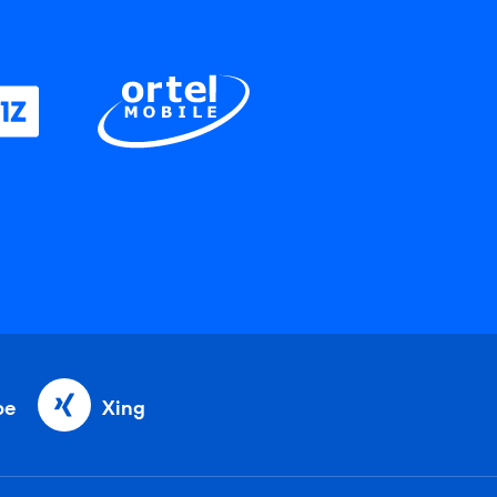
be
Xing