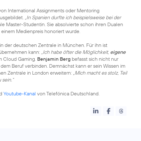
on International Assignments oder Mentoring
usgebildet.
„In Spanien durfte ich beispielsweise bei der
ale Master-Studentin. Sie absolvierte schon ihren Dualen
t einem Medienpreis honoriert wurde.
in der deutschen Zentrale in München. Für ihn ist
g übernehmen kann:
„Ich habe öfter die Möglichkeit,
eigene
um Cloud Gaming.
Benjamin Berg
befasst sich nicht nur
it dem Beruf verbinden. Demnächst kann er sein Wissen im
hen Zentrale in London erweitern:
„Mich macht es stolz, Teil
 sein.“
d
Youtube-Kanal
von Telefónica Deutschland.