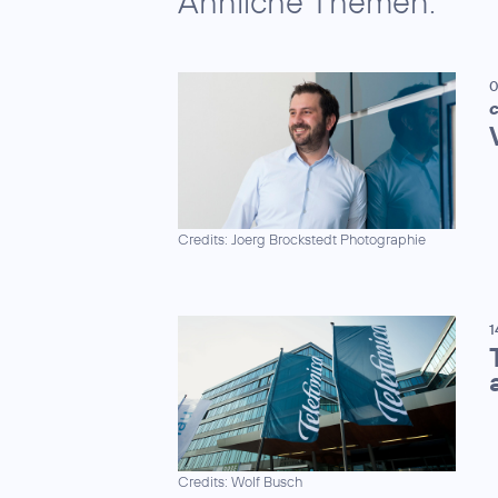
Ähnliche Themen:
0
C
Credits: Joerg Brockstedt Photographie
1
Credits: Wolf Busch