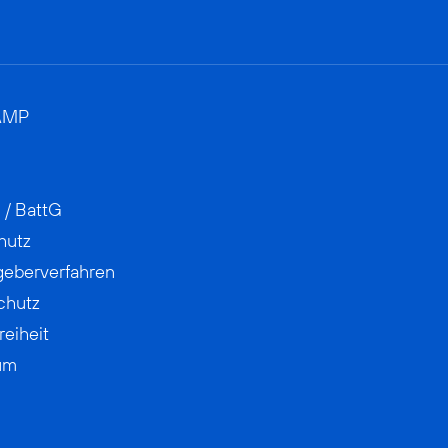
AMP
 / BattG
hutz
geberverfahren
chutz
reiheit
um