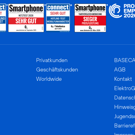
Privatkunden
BASEC
Geschäftskunden
AGB
Worldwide
Kontakt
ElektroG
Datensc
Hinweis
Jugends
Barrieref
Impress