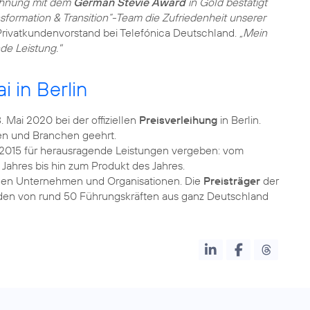
ichnung mit dem
German Stevie Award
in Gold bestätigt
formation & Transition“-Team die Zufriedenheit unserer
 Privatkundenvorstand bei Telefónica Deutschland.
„Mein
de Leistung."
i in Berlin
 Mai 2020 bei der offiziellen
Preisverleihung
in Berlin.
ien und Branchen geehrt.
 2015 für herausragende Leistungen vergeben: vom
Jahres bis hin zum Produkt des Jahres.
igen Unternehmen und Organisationen. Die
Preisträger
der
den von rund 50 Führungskräften aus ganz Deutschland