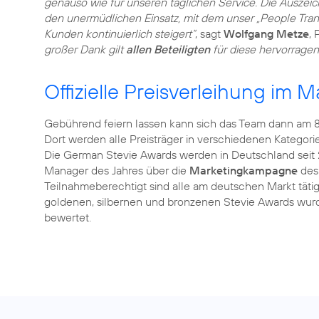
genauso wie für unseren täglichen Service. Die Ausze
den unermüdlichen Einsatz, mit dem unser „People Trans
Kunden kontinuierlich steigert“
, sagt
Wolfgang Metze
,
großer Dank gilt
allen Beteiligten
für diese hervorragen
Offizielle Preisverleihung im Ma
Gebührend feiern lassen kann sich das Team dann am 8.
Dort werden alle Preisträger in verschiedenen Kategor
Die German Stevie Awards werden in Deutschland seit
Manager des Jahres über die
Marketingkampagne
des 
Teilnahmeberechtigt sind alle am deutschen Markt tät
goldenen, silbernen und bronzenen Stevie Awards wur
bewertet.