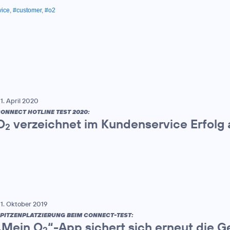
vice
,
#customer
,
#o2
1. April 2020
ONNECT HOTLINE TEST 2020:
O
verzeichnet im Kundenservice Erfolg a
2
1. Oktober 2019
PITZENPLATZIERUNG BEIM CONNECT-TEST:
„Mein O
“-App sichert sich erneut die 
2