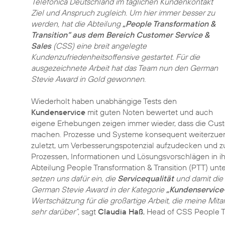
Telefónica Deutschland im täglichen Kundenkontakt
Ziel und Anspruch zugleich. Um hier immer besser zu
werden, hat die Abteilung
„People Transformation &
Transition“ aus dem Bereich Customer Service &
Sales
(CSS) eine breit angelegte
Kundenzufriedenheitsoffensive gestartet. Für die
ausgezeichnete Arbeit hat das Team nun den German
Stevie Award in Gold gewonnen.
Wiederholt haben unabhängige Tests den
Kundenservice
mit guten Noten bewertet und auch
eigene Erhebungen zeigen immer wieder, dass die Custo
machen. Prozesse und Systeme konsequent weiterzuentwi
zuletzt, um Verbesserungspotenzial aufzudecken und z
Prozessen, Informationen und Lösungsvorschlägen in ihre
Abteilung People Transformation & Transition (PTT) unt
setzen uns dafür ein, die
Servicequalität
und damit die 
German Stevie Award in der Kategorie
„Kundenservice-
Wertschätzung für die großartige Arbeit, die meine Mitar
sehr darüber“,
sagt
Claudia Haß
, Head of CSS People Tr