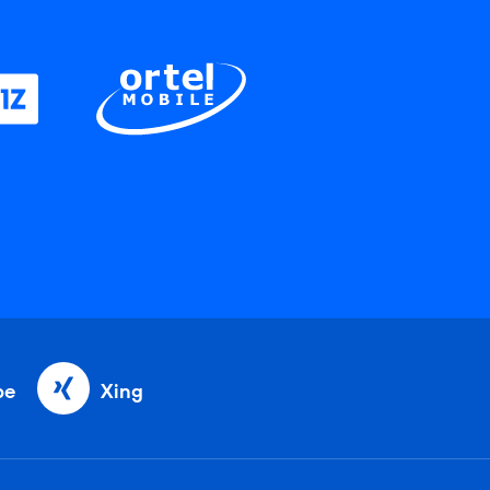
be
Xing