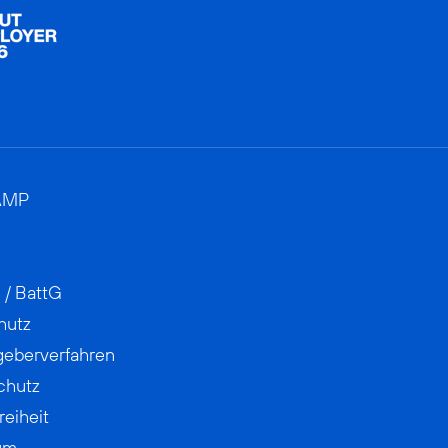
AMP
 / BattG
hutz
geberverfahren
chutz
reiheit
um