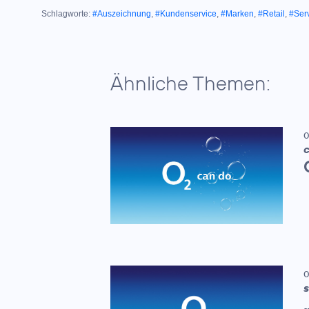
Schlagworte:
#Auszeichnung
,
#Kundenservice
,
#Marken
,
#Retail
,
#Ser
Ähnliche Themen:
0
C
0
S