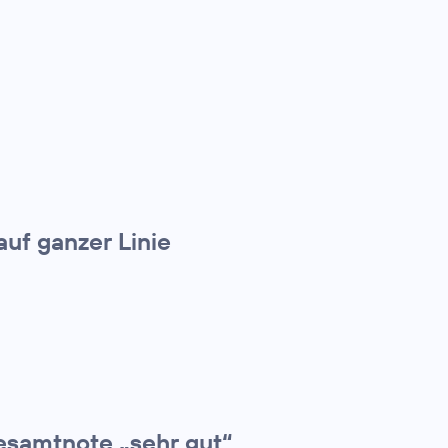
uf ganzer Linie
Gesamtnote „sehr gut“