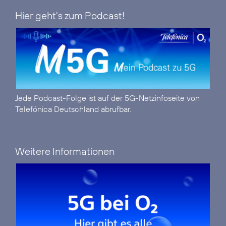
Hier geht's zum Podcast!
Jede Podcast-Folge ist auf der
5G-Netzinfoseite
von
Telefónica Deutschland abrufbar.
Weitere Informationen