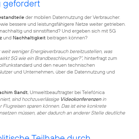
 gefordert
estandteile
der mobilen Datennutzung der Verbraucher.
wie bessere und leistungsfähigere Netze weiter getrieben.
nachhaltig und sinnstiftend? Und ergeben sich mit 5G
z
und
Nachhaltigkeit
beitragen können?
 weit weniger Energieverbrauch bereitzustellen, was
wirkt 5G wie ein Brandbeschleuniger?“
, hinterfragt zum
lfunkstandard und den neuen technischen
n Nutzer und Unternehmen, über die Datennutzung und
achim Sandt
, Umweltbeauftragter bei Telefónica
oniert, sind hochzuverlässige
Videokonferenzen
in
 Flugreisen sparen können. Das ist eine konkrete
einsetzen müssen, aber dadurch an anderer Stelle deutliche
itische Teilhabe durch