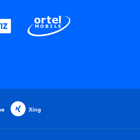
be
Xing