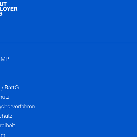
AMP
 / BattG
hutz
geberverfahren
chutz
reiheit
um