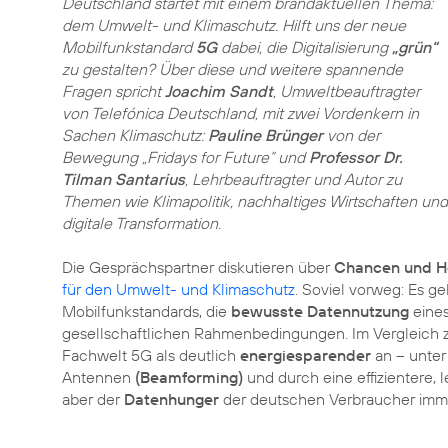
Deutschland startet mit einem brandaktuellen Thema:
dem Umwelt- und Klimaschutz. Hilft uns der neue
Mobilfunkstandard
5G
dabei, die Digitalisierung
„grün“
zu gestalten? Über diese und weitere spannende
Fragen spricht
Joachim Sandt
, Umweltbeauftragter
von Telefónica Deutschland, mit zwei Vordenkern in
Sachen Klimaschutz:
Pauline Brünger
von der
Bewegung „Fridays for Future“ und
Professor Dr.
Tilman Santarius
, Lehrbeauftragter und Autor zu
Themen wie Klimapolitik, nachhaltiges Wirtschaften und
digitale Transformation.
Die Gesprächspartner diskutieren über
Chancen und H
für den Umwelt- und Klimaschutz
. Soviel vorweg: Es g
Mobilfunkstandards, die
bewusste Datennutzung
eines
gesellschaftlichen Rahmenbedingungen. Im Vergleich 
Fachwelt 5G als deutlich
energiesparender
an – unter
Antennen
(Beamforming)
und durch eine effizientere, 
aber der
Datenhunger
der deutschen Verbraucher imme