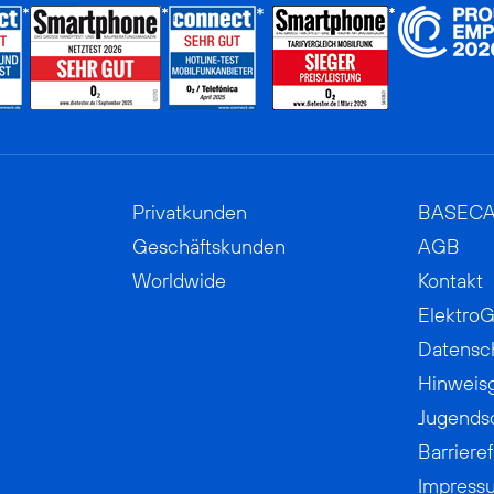
Privatkunden
BASEC
Geschäftskunden
AGB
Worldwide
Kontakt
ElektroG
Datensc
Hinweis
Jugends
Barrieref
Impress