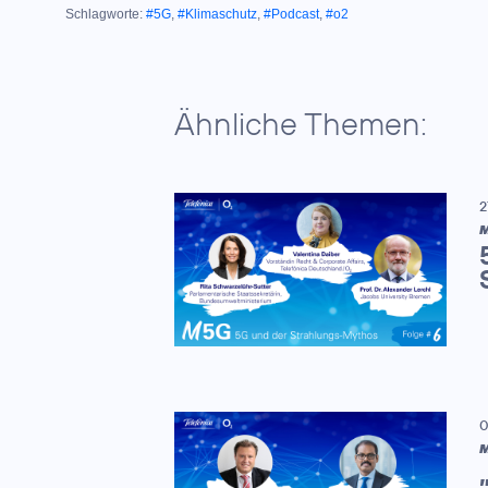
Schlagworte:
#5G
,
#Klimaschutz
,
#Podcast
,
#o2
Ähnliche Themen:
2
M
0
M