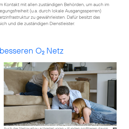
hem Kontakt mit allen zuständigen Behörden, um auch im
egungsfreiheit (u.a. durch lokale Ausgangssperren)
tzinfrastruktur zu gewährleisten. Dafür besitzt das
sich und die zuständigen Dienstleister.
 besseren O
Netz
2
Auch der Netzausbau schreitet voran – Kunden profitieren davon.