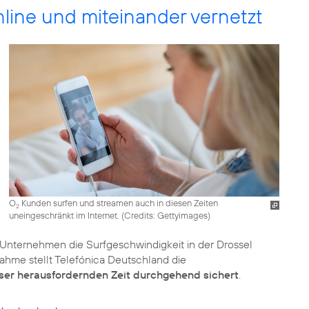
line und miteinander vernetzt
O
Kunden surfen und streamen auch in diesen Zeiten
2
uneingeschränkt im Internet. (
Credits: Gettyimages
)
s Unternehmen die Surfgeschwindigkeit in der Drossel
hme stellt Telefónica Deutschland die
er herausfordernden Zeit durchgehend sichert
.