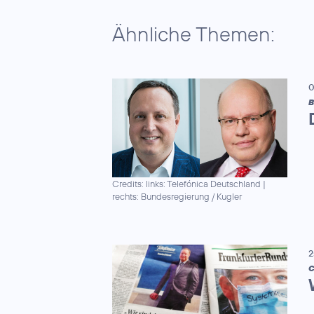
Ähnliche Themen:
0
B
Credits: links: Telefónica Deutschland |
rechts: Bundesregierung / Kugler
2
C