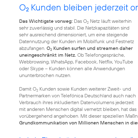
O
Kunden bleiben jederzeit on
2
Das Wichtigste vorweg:
Das O
Netz läuft weiterhin
2
sehr zuverlässig und stabil. Die Netzkapazitäten sind
sehr ausreichend dimensioniert, um eine steigende
Datennutzung der Kunden im Mobilfunk und Festnetz
abzufangen.
O
Kunden surfen und streamen daher
2
uneingeschränkt im Netz.
Ob Telefongespräche,
Webbrowsing, WhatsApp, Facebook, Netflix, YouTube
oder Skype – Kunden können alle Anwendungen
ununterbrochen nutzen.
Damit O
Kunden sowie Kunden weiterer Zweit- und
2
Partnermarken von Telefónica Deutschland auch nach
Verbrauch ihres inkludierten Datenvolumens jederzeit
mit anderen Menschen digital vernetzt bleiben, hat da
vorübergehend angehoben. Mit dieser speziellen Maßna
Grundkommunikation von Millionen Menschen in dies