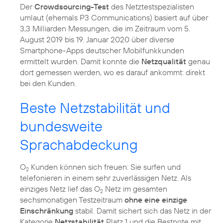
Der
Crowdsourcing-Test
des Netztestspezialisten
umlaut (ehemals P3 Communications) basiert auf über
3,3 Milliarden Messungen, die im Zeitraum vom 5.
August 2019 bis 19. Januar 2020 über diverse
Smartphone-Apps deutscher Mobilfunkkunden
ermittelt wurden. Damit konnte die
Netzqualität
genau
dort gemessen werden, wo es darauf ankommt: direkt
bei den Kunden.
Beste Netzstabilität und
bundesweite
Sprachabdeckung
O
Kunden können sich freuen: Sie surfen und
2
telefonieren in einem sehr zuverlässigen Netz. Als
einziges Netz lief das O
Netz im gesamten
2
sechsmonatigen Testzeitraum
ohne eine einzige
Einschränkung
stabil. Damit sichert sich das Netz in der
Kategorie
Netzstabilität
Platz 1 und die Bestnote mit