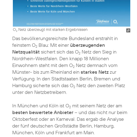
O
Netz überzeugt mit starken Ergebnissen
2
Das bevölkerungsreichste Bundesland erstrahlt in
feinstem O
Blau: Mit einer
überzeugenden
2
Netzqualität
sichert sich das O
Netz den Sieg in
2
Nordrhein-Westfalen. Den knapp 18 Millionen
Einwohnern steht mit dem O
Netz demnach vom
2
Münster- bis zum Rheinland ein
starkes Netz
zur
Verfügung. In den Stadtstaaten Berlin, Bremen und
Hamburg sicherte sich das O
Netz den zweiten Platz
2
unter den Netzbetreibern.
In München und Köln ist O
mit seinem Netz der am
2
besten bewertete Anbieter
– und das nicht nur beim
Oktoberfest oder an Karneval. Das ergab die Analyse
der fünf deutschen Großstädte Berlin, Hamburg,