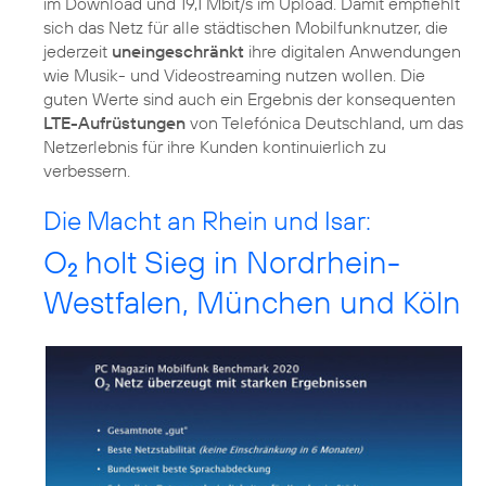
im Download und 19,1 Mbit/s im Upload. Damit empfiehlt
sich das Netz für alle städtischen Mobilfunknutzer, die
jederzeit
uneingeschränkt
ihre digitalen Anwendungen
wie Musik- und Videostreaming nutzen wollen. Die
guten Werte sind auch ein Ergebnis der konsequenten
LTE-Aufrüstungen
von Telefónica Deutschland, um das
Netzerlebnis für ihre Kunden kontinuierlich zu
Die Macht an Rhein und Isar:
O
holt Sieg in Nordrhein-
2
Westfalen, München und Köln