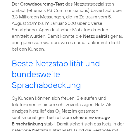
Der
Crowdsourcing-Test
des Netztestspezialisten
umlaut (ehemals P3 Communications) basiert auf über
3,3 Milliarden Messungen, die im Zeitraum vom 5.
August 2019 bis 19. Januar 2020 über diverse
Smartphone-Apps deutscher Mobilfunkkunden
ermittelt wurden. Damit konnte die
Netzqualität
genau
dort gemessen werden, wo es darauf ankommt: direkt
bei den Kunden.
Beste Netzstabilität und
bundesweite
Sprachabdeckung
O
Kunden können sich freuen: Sie surfen und
2
telefonieren in einem sehr zuverlässigen Netz. Als
einziges Netz lief das O
Netz im gesamten
2
sechsmonatigen Testzeitraum
ohne eine einzige
Einschränkung
stabil. Damit sichert sich das Netz in der
Kategorie
Netzstabilität
Platz 1 und die Bestnote mit