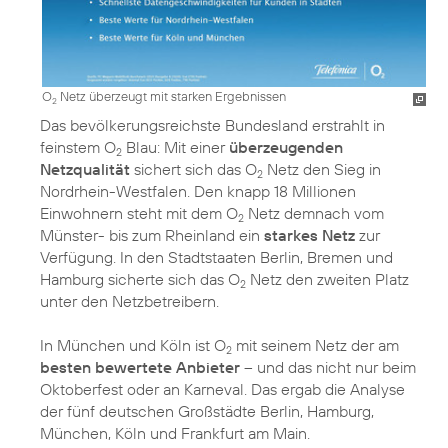
O
Netz überzeugt mit starken Ergebnissen
2
Das bevölkerungsreichste Bundesland erstrahlt in
feinstem O
Blau: Mit einer
überzeugenden
2
Netzqualität
sichert sich das O
Netz den Sieg in
2
Nordrhein-Westfalen. Den knapp 18 Millionen
Einwohnern steht mit dem O
Netz demnach vom
2
Münster- bis zum Rheinland ein
starkes Netz
zur
Verfügung. In den Stadtstaaten Berlin, Bremen und
Hamburg sicherte sich das O
Netz den zweiten Platz
2
unter den Netzbetreibern.
In München und Köln ist O
mit seinem Netz der am
2
besten bewertete Anbieter
– und das nicht nur beim
Oktoberfest oder an Karneval. Das ergab die Analyse
der fünf deutschen Großstädte Berlin, Hamburg,