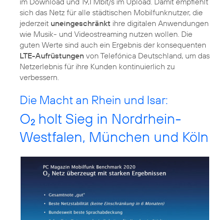
im Download und 19,1 Mbit/s im Upload. Damit empfiehlt
sich das Netz für alle städtischen Mobilfunknutzer, die
jederzeit
uneingeschränkt
ihre digitalen Anwendungen
wie Musik- und Videostreaming nutzen wollen. Die
guten Werte sind auch ein Ergebnis der konsequenten
LTE-Aufrüstungen
von Telefónica Deutschland, um das
Netzerlebnis für ihre Kunden kontinuierlich zu
Die Macht an Rhein und Isar:
O
holt Sieg in Nordrhein-
2
Westfalen, München und Köln