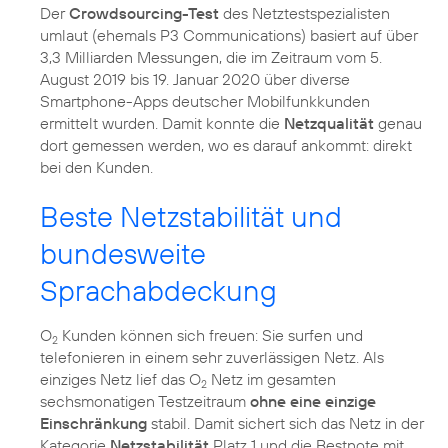
Der
Crowdsourcing-Test
des Netztestspezialisten
umlaut (ehemals P3 Communications) basiert auf über
3,3 Milliarden Messungen, die im Zeitraum vom 5.
August 2019 bis 19. Januar 2020 über diverse
Smartphone-Apps deutscher Mobilfunkkunden
ermittelt wurden. Damit konnte die
Netzqualität
genau
dort gemessen werden, wo es darauf ankommt: direkt
bei den Kunden.
Beste Netzstabilität und
bundesweite
Sprachabdeckung
O
Kunden können sich freuen: Sie surfen und
2
telefonieren in einem sehr zuverlässigen Netz. Als
einziges Netz lief das O
Netz im gesamten
2
sechsmonatigen Testzeitraum
ohne eine einzige
Einschränkung
stabil. Damit sichert sich das Netz in der
Kategorie
Netzstabilität
Platz 1 und die Bestnote mit