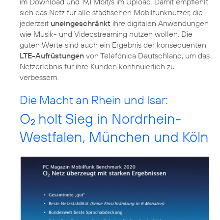
im Download und 19,1 Mbit/s im Upload. Damit empfiehlt
sich das Netz für alle städtischen Mobilfunknutzer, die
jederzeit
uneingeschränkt
ihre digitalen Anwendungen
wie Musik- und Videostreaming nutzen wollen. Die
guten Werte sind auch ein Ergebnis der konsequenten
LTE-Aufrüstungen
von Telefónica Deutschland, um das
Netzerlebnis für ihre Kunden kontinuierlich zu
Die Macht an Rhein und Isar:
O
holt Sieg in Nordrhein-
2
Westfalen, München und Köln