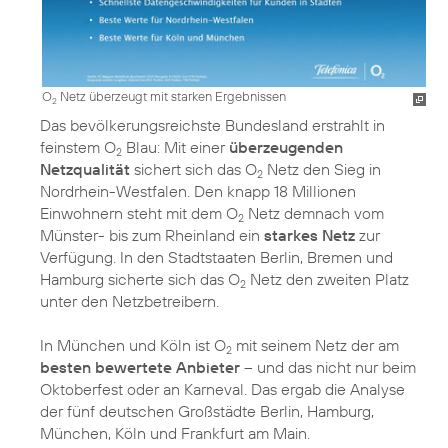
O
Netz überzeugt mit starken Ergebnissen
2
Das bevölkerungsreichste Bundesland erstrahlt in
feinstem O
Blau: Mit einer
überzeugenden
2
Netzqualität
sichert sich das O
Netz den Sieg in
2
Nordrhein-Westfalen. Den knapp 18 Millionen
Einwohnern steht mit dem O
Netz demnach vom
2
Münster- bis zum Rheinland ein
starkes Netz
zur
Verfügung. In den Stadtstaaten Berlin, Bremen und
Hamburg sicherte sich das O
Netz den zweiten Platz
2
unter den Netzbetreibern.
In München und Köln ist O
mit seinem Netz der am
2
besten bewertete Anbieter
– und das nicht nur beim
Oktoberfest oder an Karneval. Das ergab die Analyse
der fünf deutschen Großstädte Berlin, Hamburg,