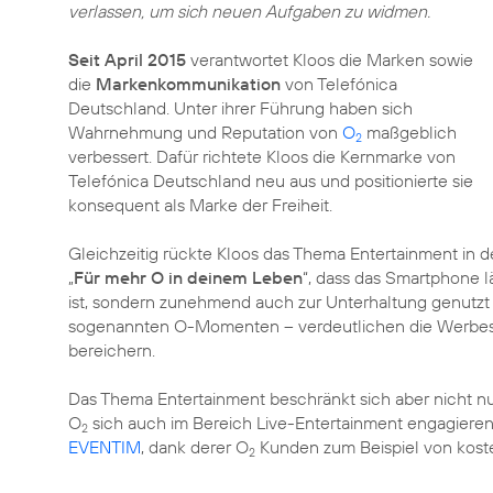
verlassen, um sich neuen Aufgaben zu widmen.
Seit April 2015
verantwortet Kloos die Marken sowie
die
Markenkommunikation
von Telefónica
Deutschland. Unter ihrer Führung haben sich
Wahrnehmung und Reputation von
O
maßgeblich
2
verbessert. Dafür richtete Kloos die Kernmarke von
Telefónica Deutschland neu aus und positionierte sie
konsequent als Marke der Freiheit.
Gleichzeitig rückte Kloos das Thema Entertainment in d
„
Für mehr O in deinem Leben
“, dass das Smartphone l
ist, sondern zunehmend auch zur Unterhaltung genutzt 
sogenannten O-Momenten – verdeutlichen die Werbes
bereichern.
Das Thema Entertainment beschränkt sich aber nicht nu
O
sich auch im Bereich Live-Entertainment engagieren
2
EVENTIM
, dank derer O
Kunden zum Beispiel von koste
2