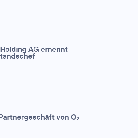
 Holding AG ernennt
standschef
 Partnergeschäft von O
2