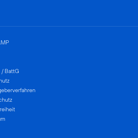
AMP
 / BattG
hutz
geberverfahren
chutz
reiheit
um