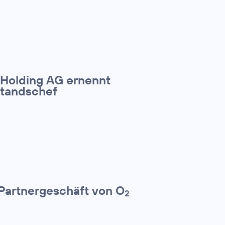
 Holding AG ernennt
standschef
 Partnergeschäft von O
2