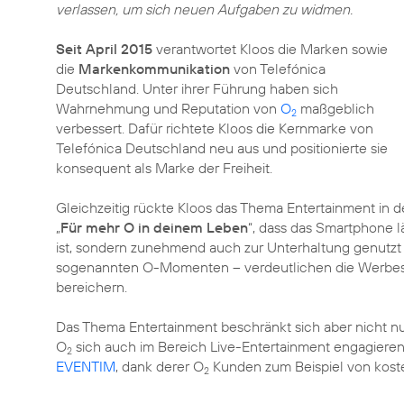
verlassen, um sich neuen Aufgaben zu widmen.
Seit April 2015
verantwortet Kloos die Marken sowie
die
Markenkommunikation
von Telefónica
Deutschland. Unter ihrer Führung haben sich
Wahrnehmung und Reputation von
O
maßgeblich
2
verbessert. Dafür richtete Kloos die Kernmarke von
Telefónica Deutschland neu aus und positionierte sie
konsequent als Marke der Freiheit.
Gleichzeitig rückte Kloos das Thema Entertainment in d
„
Für mehr O in deinem Leben
“, dass das Smartphone l
ist, sondern zunehmend auch zur Unterhaltung genutzt 
sogenannten O-Momenten – verdeutlichen die Werbes
bereichern.
Das Thema Entertainment beschränkt sich aber nicht nu
O
sich auch im Bereich Live-Entertainment engagieren
2
EVENTIM
, dank derer O
Kunden zum Beispiel von koste
2