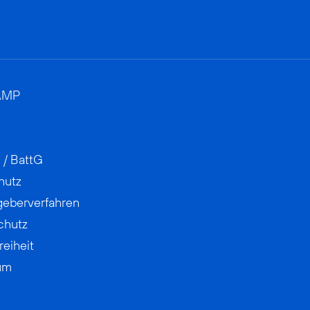
AMP
 / BattG
hutz
geberverfahren
chutz
reiheit
um