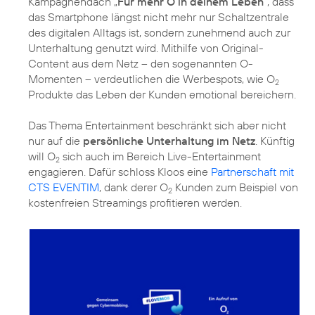
Kampagnendach
„
Für mehr O in deinem Leben
“, dass
das Smartphone längst nicht mehr nur Schaltzentrale
des digitalen Alltags ist, sondern zunehmend auch zur
Unterhaltung genutzt wird. Mithilfe von Original-
Content aus dem Netz – den sogenannten O-
Momenten – verdeutlichen die Werbespots, wie O
2
Produkte das Leben der Kunden emotional bereichern.
Das Thema Entertainment beschränkt sich aber nicht
nur auf die
persönliche Unterhaltung im Netz
. Künftig
will O
sich auch im Bereich Live-Entertainment
2
engagieren. Dafür schloss Kloos eine
Partnerschaft mit
CTS EVENTIM
, dank derer O
Kunden zum Beispiel von
2
kostenfreien Streamings profitieren werden.