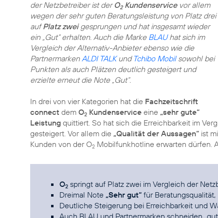
der Netzbetreiber ist der
O
Kundenservice
vor allem
2
wegen der sehr guten Beratungsleistung von Platz drei
auf
Platz zwei
gesprungen und hat insgesamt wieder
ein „Gut“ erhalten. Auch die Marke
BLAU
hat sich im
Vergleich der Alternativ-Anbieter ebenso wie die
Partnermarken
ALDI TALK
und
Tchibo Mobil
sowohl bei
Punkten als auch Plätzen deutlich gesteigert und
erzielte erneut die Note „Gut“.
In drei von vier Kategorien hat die
Fachzeitschrift
connect
dem
O
Kundenservice
eine
„sehr gute“
2
Leistung
quittiert. So hat sich die Erreichbarkeit im Ve
gesteigert. Vor allem die
„Qualität der Aussagen“
ist m
Kunden von der O
Mobilfunkhotline erwarten dürfen. 
2
O
springt auf Platz zwei im Vergleich der Netz
2
Dreimal Note
„Sehr gut“
für Beratungsqualität,
Deutliche Steigerung bei Erreichbarkeit und Wa
Auch BLAU und Partnermarken schneiden „gut