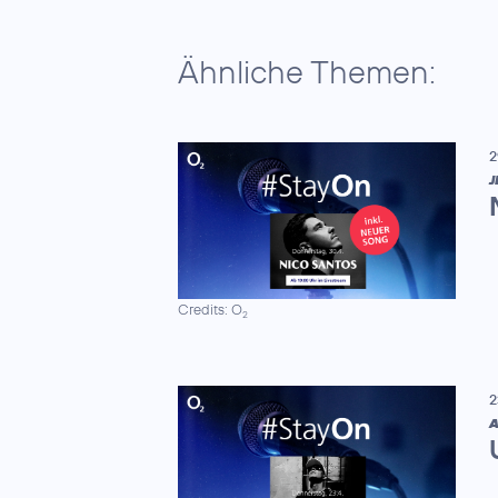
Ähnliche Themen:
2
J
Credits: O
2
2
A