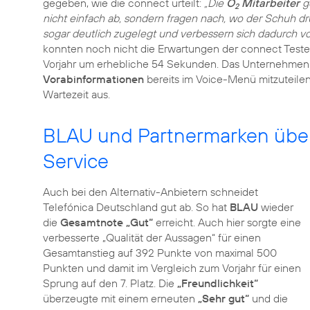
gegeben, wie die connect urteilt:
„Die
O
Mitarbeiter
g
2
nicht einfach ab, sondern fragen nach, wo der Schuh dr
sogar deutlich zugelegt und verbessern sich dadurch vo
konnten noch nicht die Erwartungen der connect Tester
Vorjahr um erhebliche 54 Sekunden. Das Unternehmen 
Vorabinformationen
bereits im Voice-Menü mitzuteilen
Wartezeit aus.
BLAU und Partnermarken über
Service
Auch bei den Alternativ-Anbietern schneidet
Telefónica Deutschland gut ab. So hat
BLAU
wieder
die
Gesamtnote „Gut“
erreicht. Auch hier sorgte eine
verbesserte „Qualität der Aussagen“ für einen
Gesamtanstieg auf 392 Punkte von maximal 500
Punkten und damit im Vergleich zum Vorjahr für einen
Sprung auf den 7. Platz. Die
„Freundlichkeit“
überzeugte mit einem erneuten
„Sehr gut“
und die