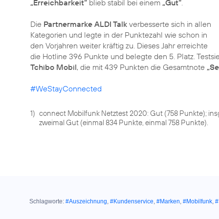
„Erreichbarkeit“
blieb stabil bei einem
„Gut“
.
Die
Partnermarke ALDI Talk
verbesserte sich in allen
Kategorien und legte in der Punktezahl wie schon in
den Vorjahren weiter kräftig zu. Dieses Jahr erreichte
die Hotline 396 Punkte und belegte den 5. Platz. Testsie
Tchibo Mobil
, die mit 439 Punkten die Gesamtnote
„Se
#WeStayConnected
1)
connect Mobilfunk Netztest 2020: Gut (758 Punkte); i
zweimal Gut (einmal 834 Punkte, einmal 758 Punkte).
Schlagworte:
#Auszeichnung
,
#Kundenservice
,
#Marken
,
#Mobilfunk
,
#