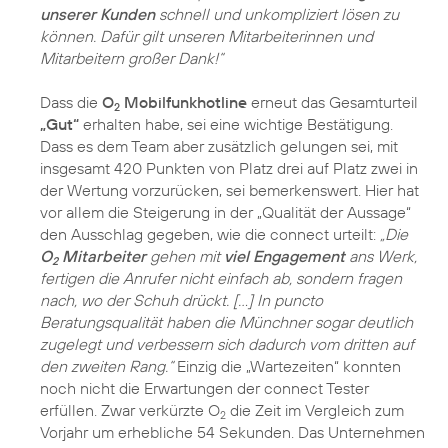
unserer Kunden
schnell und unkompliziert lösen zu
können. Dafür gilt unseren Mitarbeiterinnen und
Mitarbeitern großer Dank!“
Dass die
O
Mobilfunkhotline
erneut das Gesamturteil
2
„Gut“
erhalten habe, sei eine wichtige Bestätigung.
Dass es dem Team aber zusätzlich gelungen sei, mit
insgesamt 420 Punkten von Platz drei auf Platz zwei in
der Wertung vorzurücken, sei bemerkenswert. Hier hat
vor allem die Steigerung in der „Qualität der Aussage“
den Ausschlag gegeben, wie die connect urteilt:
„Die
O
Mitarbeiter
gehen mit
viel Engagement
ans Werk,
2
fertigen die Anrufer nicht einfach ab, sondern fragen
nach, wo der Schuh drückt. […] In puncto
Beratungsqualität haben die Münchner sogar deutlich
zugelegt und verbessern sich dadurch vom dritten auf
den zweiten Rang.“
Einzig die „Wartezeiten“ konnten
noch nicht die Erwartungen der connect Tester
erfüllen. Zwar verkürzte O
die Zeit im Vergleich zum
2
Vorjahr um erhebliche 54 Sekunden. Das Unternehmen