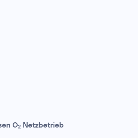
osen O
Netzbetrieb
2