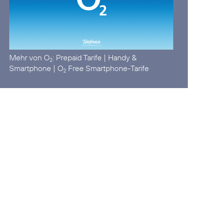
Mehr von O
:
Prepaid Tarife
|
Handy &
2
Smartphone
|
O
Free Smartphone-Tarife
2