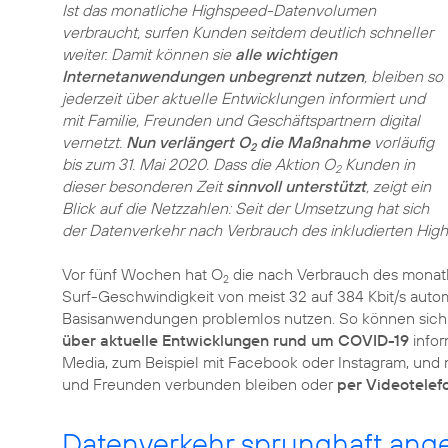
Ist das monatliche Highspeed-Datenvolumen
verbraucht, surfen Kunden seitdem deutlich schneller
weiter. Damit können sie
alle wichtigen
Internetanwendungen unbegrenzt nutzen
, bleiben so
jederzeit über aktuelle Entwicklungen informiert und
mit Familie, Freunden und Geschäftspartnern digital
vernetzt.
Nun verlängert O
die Maßnahme
vorläufig
2
bis zum 31. Mai 2020. Dass die Aktion O
Kunden in
2
dieser besonderen Zeit
sinnvoll unterstützt
, zeigt ein
Blick auf die Netzzahlen: Seit der Umsetzung hat sich
der Datenverkehr nach Verbrauch des inkludierten Hig
Vor fünf Wochen hat O
die nach Verbrauch des monat
2
Surf-Geschwindigkeit von meist 32 auf 384 Kbit/s auto
Basisanwendungen problemlos nutzen. So können sic
über aktuelle Entwicklungen rund um COVID-19
infor
Media, zum Beispiel mit Facebook oder Instagram, und 
und Freunden verbunden bleiben oder
per Videotelef
Datenverkehr sprunghaft ang