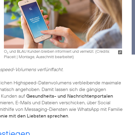
O
und BLAU Kunden bleiben informiert und vernetzt. (
Credits:
2
Placeit
|
Montage, Ausschnitt bearbeitet
)
hspeed-Volumens verfünffacht.
lichen Highspeed-Datenvolumens verbleibende maximale
matisch angehoben. Damit lassen sich die gängigen
h Kunden auf
Gesundheits- und Nachrichtenportalen
mieren, E-Mails und Dateien verschicken, über Social
mithilfe von Messaging-Diensten wie WhatsApp mit Familie
onie mit den Liebsten sprechen
.
estiegen