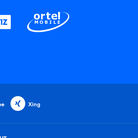
be
Xing