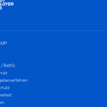
AMP
 / BattG
hutz
geberverfahren
chutz
reiheit
um