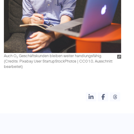
Auch O
Geschäftskunden bleiben weiter handlungsfähig.
2
(
Credits: Pixabay User StartupStockPhotos
|
CC0 1.0, Ausschnitt
bearbeitet
)