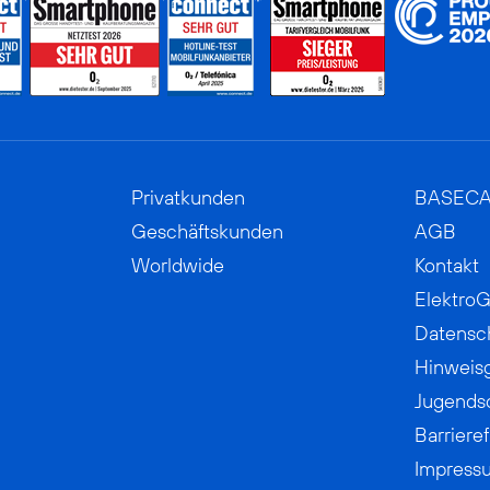
Privatkunden
BASEC
Geschäftskunden
AGB
Worldwide
Kontakt
ElektroG
Datensc
Hinweis
Jugends
Barrieref
Impress