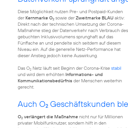
Diese Möglichkeit nutzen Pre- und Postpaid-Kunden
der
Kernmarke O
sowie der
Zweitmarke BLAU
aktiv:
2
Direkt nach der technischen Umsetzung der Corona-
Maßnahme stieg der Datenverkehr nach Verbrauch des
gebuchten Inklusivvolumens sprunghaft auf das
Fünffache an und pendelte sich seitdem auf diesem
Niveau ein. Auf die generelle Netz-Performance hat
dieser Anstieg jedoch keine Auswirkung.
Das O
Netz läuft seit Beginn der Corona-Krise
stabil
2
und wird dem erhöhten
Informations- und
Kommunikationsbedürfnis
der Menschen weiterhin
gerecht.
Auch O
Geschäftskunden ble
2
O
verlängert die Maßnahme
nicht nur für Millionen
2
privater Mobilfunknutzer, sondern hilft in den