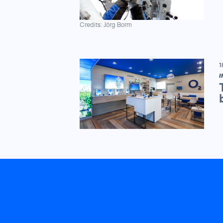
Credits: Jörg Borm
1
I