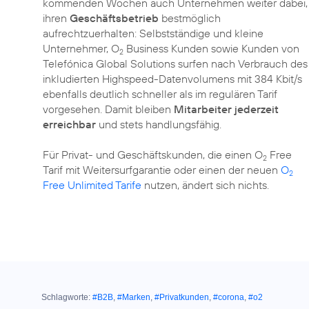
kommenden Wochen auch Unternehmen weiter dabei,
ihren
Geschäftsbetrieb
bestmöglich
aufrechtzuerhalten: Selbstständige und kleine
Unternehmer, O
Business Kunden sowie Kunden von
2
Telefónica Global Solutions surfen nach Verbrauch des
inkludierten Highspeed-Datenvolumens mit 384 Kbit/s
ebenfalls deutlich schneller als im regulären Tarif
vorgesehen. Damit bleiben
Mitarbeiter jederzeit
erreichbar
und stets handlungsfähig.
Für Privat- und Geschäftskunden, die einen O
Free
2
Tarif mit Weitersurfgarantie oder einen der neuen
O
2
Free Unlimited Tarife
nutzen, ändert sich nichts.
Schlagworte:
#B2B
,
#Marken
,
#Privatkunden
,
#corona
,
#o2