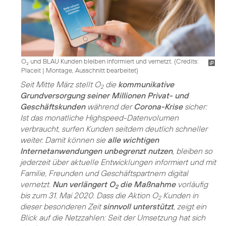
O
und BLAU Kunden bleiben informiert und vernetzt. (
Credits:
2
Placeit
|
Montage, Ausschnitt bearbeitet
)
Seit Mitte März stellt O
die
kommunikative
2
Grundversorgung seiner Millionen Privat- und
Geschäftskunden
während der
Corona-Krise
sicher:
Ist das monatliche Highspeed-Datenvolumen
verbraucht, surfen Kunden seitdem deutlich schneller
weiter. Damit können sie
alle wichtigen
Internetanwendungen unbegrenzt nutzen
, bleiben so
jederzeit über aktuelle Entwicklungen informiert und mit
Familie, Freunden und Geschäftspartnern digital
vernetzt.
Nun verlängert O
die Maßnahme
vorläufig
2
bis zum 31. Mai 2020. Dass die Aktion O
Kunden in
2
dieser besonderen Zeit
sinnvoll unterstützt
, zeigt ein
Blick auf die Netzzahlen: Seit der Umsetzung hat sich