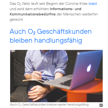
Das O
Netz läuft seit Beginn der Corona-Krise
stabil
2
und wird dem erhöhten
Informations- und
Kommunikationsbedürfnis
der Menschen weiterhin
gerecht.
Auch O
Geschäftskunden
2
bleiben handlungsfähig
Auch O
Geschäftskunden bleiben weiter handlungsfähig.
2