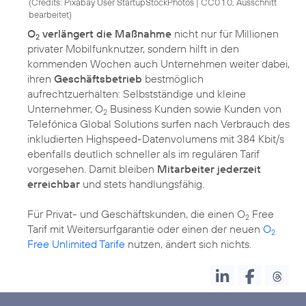
(
Credits: Pixabay User StartupStockPhotos
|
CC0 1.0, Ausschnitt
bearbeitet
)
O
verlängert die Maßnahme
nicht nur für Millionen
2
privater Mobilfunknutzer, sondern hilft in den
kommenden Wochen auch Unternehmen weiter dabei,
ihren
Geschäftsbetrieb
bestmöglich
aufrechtzuerhalten: Selbstständige und kleine
Unternehmer, O
Business Kunden sowie Kunden von
2
Telefónica Global Solutions surfen nach Verbrauch des
inkludierten Highspeed-Datenvolumens mit 384 Kbit/s
ebenfalls deutlich schneller als im regulären Tarif
vorgesehen. Damit bleiben
Mitarbeiter jederzeit
erreichbar
und stets handlungsfähig.
Für Privat- und Geschäftskunden, die einen O
Free
2
Tarif mit Weitersurfgarantie oder einen der neuen
O
2
Free Unlimited Tarife
nutzen, ändert sich nichts.