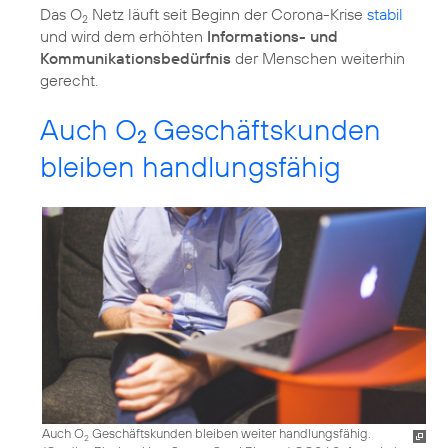
Das O
Netz läuft seit Beginn der Corona-Krise
stabil
2
und wird dem erhöhten
Informations- und
Kommunikationsbedürfnis
der Menschen weiterhin
gerecht.
Auch O
Geschäftskunden
2
bleiben handlungsfähig
Auch O
Geschäftskunden bleiben weiter handlungsfähig.
2