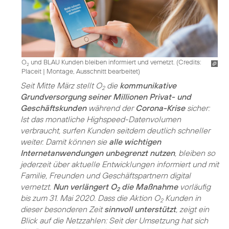
O
und BLAU Kunden bleiben informiert und vernetzt. (
Credits:
2
Placeit
|
Montage, Ausschnitt bearbeitet
)
Seit Mitte März stellt O
die
kommunikative
2
Grundversorgung seiner Millionen Privat- und
Geschäftskunden
während der
Corona-Krise
sicher:
Ist das monatliche Highspeed-Datenvolumen
verbraucht, surfen Kunden seitdem deutlich schneller
weiter. Damit können sie
alle wichtigen
Internetanwendungen unbegrenzt nutzen
, bleiben so
jederzeit über aktuelle Entwicklungen informiert und mit
Familie, Freunden und Geschäftspartnern digital
vernetzt.
Nun verlängert O
die Maßnahme
vorläufig
2
bis zum 31. Mai 2020. Dass die Aktion O
Kunden in
2
dieser besonderen Zeit
sinnvoll unterstützt
, zeigt ein
Blick auf die Netzzahlen: Seit der Umsetzung hat sich