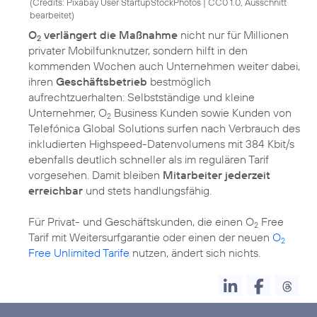
(
Credits: Pixabay User StartupStockPhotos
|
CC0 1.0, Ausschnitt
bearbeitet
)
O
verlängert die Maßnahme
nicht nur für Millionen
2
privater Mobilfunknutzer, sondern hilft in den
kommenden Wochen auch Unternehmen weiter dabei,
ihren
Geschäftsbetrieb
bestmöglich
aufrechtzuerhalten: Selbstständige und kleine
Unternehmer, O
Business Kunden sowie Kunden von
2
Telefónica Global Solutions surfen nach Verbrauch des
inkludierten Highspeed-Datenvolumens mit 384 Kbit/s
ebenfalls deutlich schneller als im regulären Tarif
vorgesehen. Damit bleiben
Mitarbeiter jederzeit
erreichbar
und stets handlungsfähig.
Für Privat- und Geschäftskunden, die einen O
Free
2
Tarif mit Weitersurfgarantie oder einen der neuen
O
2
Free Unlimited Tarife
nutzen, ändert sich nichts.