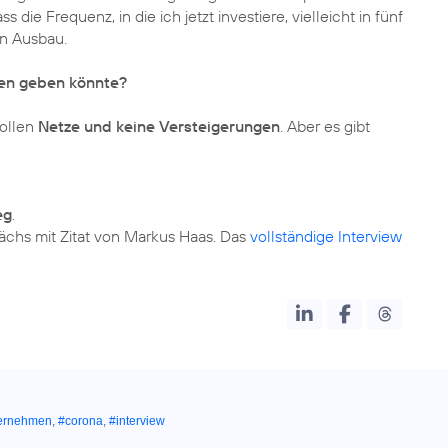
s die Frequenz, in die ich jetzt investiere, vielleicht in fünf
en Ausbau.
ken geben könnte?
wollen
Netze und keine Versteigerungen
. Aber es gibt
eg
.
ächs mit Zitat von Markus Haas. Das
vollständige Interview
ernehmen
,
#corona
,
#interview