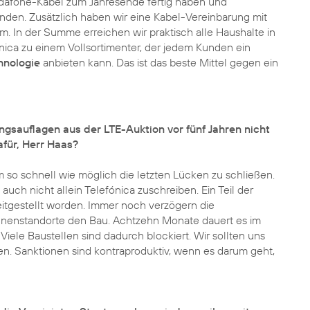
dafone-Kabel zum Jahresende fertig haben und
den. Zusätzlich haben wir eine Kabel-Vereinbarung mit
In der Summe erreichen wir praktisch alle Haushalte in
ica zu einem Vollsortimenter, der jedem Kunden ein
hnologie
anbieten kann. Das ist das beste Mittel gegen ein
ngsauflagen aus der LTE-Auktion vor fünf Jahren nicht
für, Herr Haas?
m so schnell wie möglich die letzten Lücken zu schließen.
uch nicht allein Telefónica zuschreiben. Ein Teil der
eitgestellt worden. Immer noch verzögern die
nenstandorte den Bau. Achtzehn Monate dauert es im
Viele Baustellen sind dadurch blockiert. Wir sollten uns
en. Sanktionen sind kontraproduktiv, wenn es darum geht,