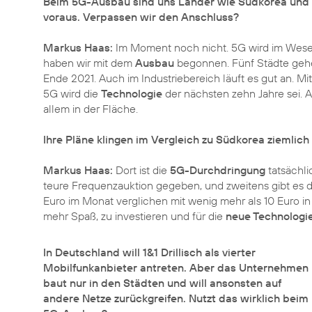
Beim 5G-Ausbau sind uns Länder wie Südkorea und d
voraus. Verpassen wir den Anschluss?
Markus Haas:
Im Moment noch nicht.
5G
wird im Wesen
haben wir mit dem
Ausbau
begonnen. Fünf Städte gehen
Ende 2021. Auch im Industriebereich läuft es gut an. Mi
5G wird die
Technologie
der nächsten zehn Jahre sei. 
allem in der Fläche.
Ihre Pläne klingen im Vergleich zu Südkorea ziemlic
Markus Haas:
Dort ist die
5G-Durchdringung
tatsächli
teure Frequenzauktion gegeben, und zweitens gibt es d
Euro im Monat verglichen mit wenig mehr als 10 Euro 
mehr Spaß, zu investieren und für die
neue Technologi
In Deutschland will 1&1 Drillisch als vierter
Mobilfunkanbieter antreten. Aber das Unternehmen
baut nur in den Städten und will ansonsten auf
andere Netze zurückgreifen. Nutzt das wirklich beim