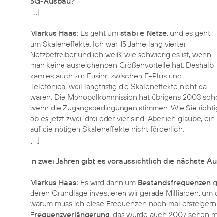
5G-Ausbau?
[…]
Markus Haas:
Es geht um
stabile Netze
, und es geht
um Skaleneffekte. Ich war 15 Jahre lang vierter
Netzbetreiber und ich weiß, wie schwierig es ist, wenn
man keine ausreichenden Größenvorteile hat. Deshalb
kam es auch zur Fusion zwischen E-Plus und
Telefónica, weil langfristig die Skaleneffekte nicht da
waren. Die Monopolkommission hat übrigens 2003 schon g
wenn die Zugangsbedingungen stimmen. Wie Sie richtig
ob es jetzt zwei, drei oder vier sind. Aber ich glaube, e
auf die nötigen Skaleneffekte nicht förderlich.
[…]
In zwei Jahren gibt es voraussichtlich die nächste A
Markus Haas:
Es wird dann um
Bestandsfrequenzen
g
deren Grundlage investieren wir gerade Milliarden, um 
warum muss ich diese Frequenzen noch mal ersteigern? 
Frequenzverlängerung
, das wurde auch 2007 schon ma