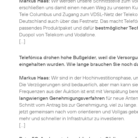
Markus Haas:
Wir werden unsere Schnittstelle zum Vo
erschließen uns damit einen neuen Weg zu unseren Kun
Tele Columbus und Zugang zum VDSL-Netz der Telekom. 
Deutschland auch über das Festnetz. Das macht Telefón
passendes Produktpaket und dafür
bestmöglicher Tec
Duopol von Telekom und Vodafone.
Telefónica drohen hohe Bußgelder, weil die Versorgu
eingehalten wurden. Wie lange brauchen Sie noch da
Markus Haas:
Wir sind in der Hochinvestitionsphase, u
Die Verzögerungen sind bedauerlich, aber man kann sie a
Frequenzen aus der Auktion ist erst mit Verspätung ber
langwierigen Genehmigungsverfahren
für neue Anten
Schnitt vom Antrag bis zur Genehmigung, viel zu lange. 
jetzt gemeinsam nach vorn orientieren und Vollgas geb
mehr und schneller in Infrastruktur zu investieren.
[…]