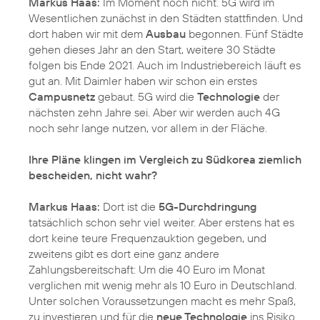
Markus Haas:
Im Moment noch nicht.
5G
wird im
Wesentlichen zunächst in den Städten stattfinden. Und
dort haben wir mit dem
Ausbau
begonnen. Fünf Städte
gehen dieses Jahr an den Start, weitere 30 Städte
folgen bis Ende 2021. Auch im Industriebereich läuft es
gut an. Mit Daimler haben wir schon ein erstes
Campusnetz
gebaut. 5G wird die
Technologie
der
nächsten zehn Jahre sei. Aber wir werden auch 4G
noch sehr lange nutzen, vor allem in der Fläche.
Ihre Pläne klingen im Vergleich zu Südkorea ziemlich
bescheiden, nicht wahr?
Markus Haas:
Dort ist die
5G-Durchdringung
tatsächlich schon sehr viel weiter. Aber erstens hat es
dort keine teure Frequenzauktion gegeben, und
zweitens gibt es dort eine ganz andere
Zahlungsbereitschaft: Um die 40 Euro im Monat
verglichen mit wenig mehr als 10 Euro in Deutschland.
Unter solchen Voraussetzungen macht es mehr Spaß,
zu investieren und für die
neue Technologie
ins Risiko