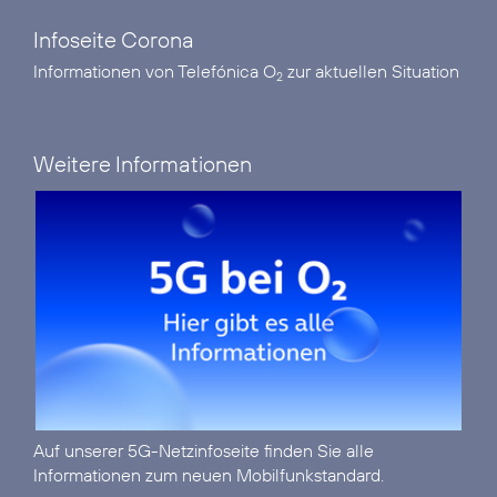
Infoseite Corona
Informationen von Telefónica O
zur aktuellen Situation
2
Weitere Informationen
Auf unserer
5G-Netzinfoseite
finden Sie alle
Informationen zum neuen Mobilfunkstandard.