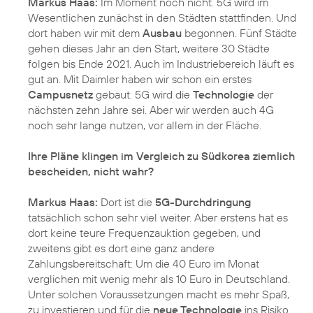
Markus Haas:
Im Moment noch nicht.
5G
wird im
Wesentlichen zunächst in den Städten stattfinden. Und
dort haben wir mit dem
Ausbau
begonnen. Fünf Städte
gehen dieses Jahr an den Start, weitere 30 Städte
folgen bis Ende 2021. Auch im Industriebereich läuft es
gut an. Mit Daimler haben wir schon ein erstes
Campusnetz
gebaut. 5G wird die
Technologie
der
nächsten zehn Jahre sei. Aber wir werden auch 4G
noch sehr lange nutzen, vor allem in der Fläche.
Ihre Pläne klingen im Vergleich zu Südkorea ziemlich
bescheiden, nicht wahr?
Markus Haas:
Dort ist die
5G-Durchdringung
tatsächlich schon sehr viel weiter. Aber erstens hat es
dort keine teure Frequenzauktion gegeben, und
zweitens gibt es dort eine ganz andere
Zahlungsbereitschaft: Um die 40 Euro im Monat
verglichen mit wenig mehr als 10 Euro in Deutschland.
Unter solchen Voraussetzungen macht es mehr Spaß,
zu investieren und für die
neue Technologie
ins Risiko