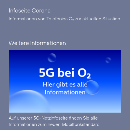
Infoseite Corona
Informationen von Telefónica O
zur aktuellen Situation
2
Weitere Informationen
Auf unserer
5G-Netzinfoseite
finden Sie alle
Informationen zum neuen Mobilfunkstandard.