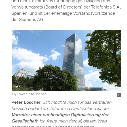
und nicht-exekutives (unabhängiges) Mitglied des
Verwaltungsrats (Board of Directors) der Telefonica S.A.,
Spanien, und ist der ehemalige Vorstandsvorsitzende
der Siemens AG.
O
Tower in München
2
Peter Löscher
:
„Ich möchte mich für das Vertrauen
herzlich bedanken. Telefónica Deutschland ist der
Vorreiter einer nachhaltigen Digitalisierung der
Gesellschaft
. Ich freue mich darauf, diesen Weg