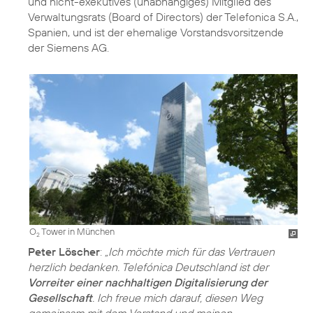
und nicht-exekutives (unabhängiges) Mitglied des
Verwaltungsrats (Board of Directors) der Telefonica S.A.,
Spanien, und ist der ehemalige Vorstandsvorsitzende
der Siemens AG.
O
Tower in München
2
Peter Löscher
:
„Ich möchte mich für das Vertrauen
herzlich bedanken. Telefónica Deutschland ist der
Vorreiter einer nachhaltigen Digitalisierung der
Gesellschaft
. Ich freue mich darauf, diesen Weg