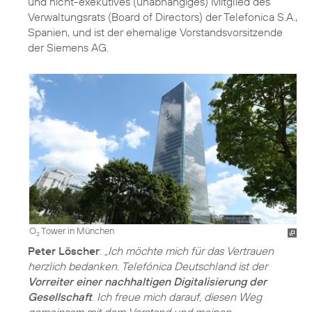
und nicht-exekutives (unabhängiges) Mitglied des
Verwaltungsrats (Board of Directors) der Telefonica S.A.,
Spanien, und ist der ehemalige Vorstandsvorsitzende
der Siemens AG.
O
Tower in München
2
Peter Löscher
:
„Ich möchte mich für das Vertrauen
herzlich bedanken. Telefónica Deutschland ist der
Vorreiter einer nachhaltigen Digitalisierung der
Gesellschaft
. Ich freue mich darauf, diesen Weg