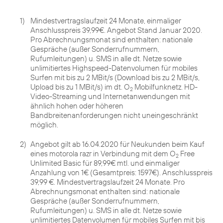
1)
Mindestvertragslaufzeit 24 Monate, einmaliger
Anschlusspreis 39,99€. Angebot Stand Januar 2020.
Pro Abrechnungsmonat sind enthalten: nationale
Gespräche (außer Sonderrufnummern,
Rufumleitungen) u. SMS in alle dt. Netze sowie
unlimitiertes Highspeed-Datenvolumen für mobiles
Surfen mit bis zu 2 MBit/s (Download bis zu 2 MBit/s,
Upload bis zu 1 MBit/s) im dt. O
Mobilfunknetz. HD-
2
Video-Streaming und Internetanwendungen mit
ähnlich hohen oder höheren
Bandbreitenanforderungen nicht uneingeschränkt
möglich.
2)
Angebot gilt ab 16.04.2020 für Neukunden beim Kauf
eines motorola razr in Verbindung mit dem O
Free
2
Unlimited Basic für 89,99€ mtl. und einmaliger
Anzahlung von 1€ (Gesamtpreis: 1597€). Anschlusspreis
39,99 €. Mindestvertragslaufzeit 24 Monate. Pro
Abrechnungsmonat enthalten sind: nationale
Gespräche (außer Sonderrufnummern,
Rufumleitungen) u. SMS in alle dt. Netze sowie
unlimitiertes Datenvolumen für mobiles Surfen mit bis