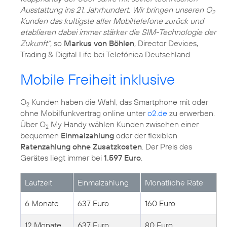
Ausstattung ins 21. Jahrhundert. Wir bringen unseren O
2
Kunden das kultigste aller Mobiltelefone zurück und
etablieren dabei immer stärker die SIM-Technologie der
Zukunft“
, so
Markus von Böhlen
, Director Devices,
Trading & Digital Life bei Telefónica Deutschland.
Mobile Freiheit inklusive
O
Kunden haben die Wahl, das Smartphone mit oder
2
ohne Mobilfunkvertrag online unter
o2.de
zu erwerben.
Über O
My Handy wählen Kunden zwischen einer
2
bequemen
Einmalzahlung
oder der flexiblen
Ratenzahlung ohne Zusatzkosten
. Der Preis des
Gerätes liegt immer bei
1.597 Euro
.
Laufzeit
Einmalzahlung
Monatliche Rate
6 Monate
637 Euro
160 Euro
12 Monate
637 Euro
80 Euro