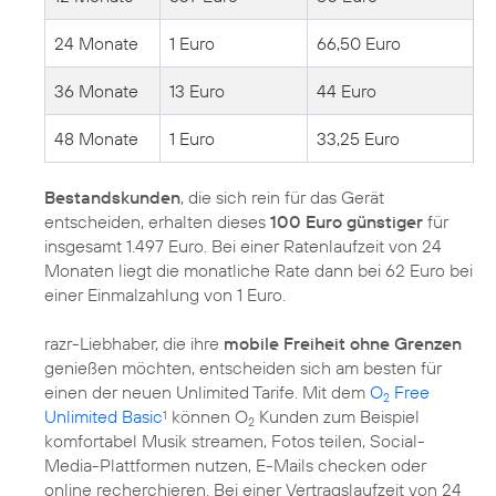
24 Monate
1 Euro
66,50 Euro
36 Monate
13 Euro
44 Euro
48 Monate
1 Euro
33,25 Euro
Bestandskunden
, die sich rein für das Gerät
entscheiden, erhalten dieses
100 Euro günstiger
für
insgesamt 1.497 Euro. Bei einer Ratenlaufzeit von 24
Monaten liegt die monatliche Rate dann bei 62 Euro bei
einer Einmalzahlung von 1 Euro.
razr-Liebhaber, die ihre
mobile Freiheit ohne Grenzen
genießen möchten, entscheiden sich am besten für
einen der neuen Unlimited Tarife. Mit dem
O
Free
2
Unlimited Basic
können O
Kunden zum Beispiel
1
2
komfortabel Musik streamen, Fotos teilen, Social-
Media-Plattformen nutzen, E-Mails checken oder
online recherchieren. Bei einer Vertragslaufzeit von 24