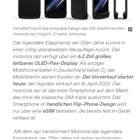
Die eSIM macht das kompakte Design des 205 Gramm leichten
motorola razr möglich. (
Credits: Motorola
)
Das legendäre Klapphandy der 00er-Jahre kommt in
einer völlig überabeiteten Neuauflage zurück: Das
motorola razr verfügt über ein
6,2 Zoll großes,
faltbares OLED-Flex-Display
. Als einziger
Mobilfunkanbieter in Deutschland bietet O
das
2
Mobiltelefon seinen Kunden an.
Der Vorverkauf startet
heute
, der reguläre Verkauf am 16. April 2020. Das
motorola razr ist das erste Smartphone auf dem Markt,
das ohne die klassische SIM-Karte auskommt. Das
Smartphone im
handlichen Flip-Phone-Design
wird
nur über eine
eSIM
betrieben, die bereits fest im Gerät
verbaut ist.
„Mit dem razr transformiert Motorola das legendäre
Klapphandy der 00er-Jahre mit seiner technischen