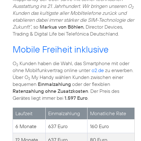
Ausstattung ins 21. Jahrhundert. Wir bringen unseren O
2
Kunden das kultigste aller Mobiltelefone zurück und
etablieren dabei immer stärker die SIM-Technologie der
Zukunft“
, so
Markus von Böhlen
, Director Devices,
Trading & Digital Life bei Telefónica Deutschland.
Mobile Freiheit inklusive
O
Kunden haben die Wahl, das Smartphone mit oder
2
ohne Mobilfunkvertrag online unter
o2.de
zu erwerben.
Über O
My Handy wählen Kunden zwischen einer
2
bequemen
Einmalzahlung
oder der flexiblen
Ratenzahlung ohne Zusatzkosten
. Der Preis des
Gerätes liegt immer bei
1.597 Euro
.
Laufzeit
Einmalzahlung
Monatliche Rate
6 Monate
637 Euro
160 Euro
12 Monate
637 Euro
80 Euro