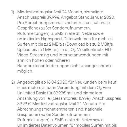
1)
Mindestvertragslaufzeit 24 Monate, einmaliger
Anschlusspreis 39,99€. Angebot Stand Januar 2020.
Pro Abrechnungsmonat sind enthalten: nationale
Gespräche (außer Sonderrufnummern,
Rufumleitungen) u. SMS in alle dt. Netze sowie
unlimitiertes Highspeed-Datenvolumen für mobiles
Surfen mit bis zu 2 MBit/s (Download bis zu 2 MBit/s,
Upload bis zu 1 MBit/s) im dt. O
Mobilfunknetz. HD-
2
Video-Streaming und Internetanwendungen mit
ähnlich hohen oder höheren
Bandbreitenanforderungen nicht uneingeschränkt
möglich.
2)
Angebot gilt ab 16.04.2020 für Neukunden beim Kauf
eines motorola razr in Verbindung mit dem O
Free
2
Unlimited Basic für 89,99€ mtl. und einmaliger
Anzahlung von 1€ (Gesamtpreis: 1597€). Anschlusspreis
39,99 €. Mindestvertragslaufzeit 24 Monate. Pro
Abrechnungsmonat enthalten sind: nationale
Gespräche (außer Sonderrufnummern,
Rufumleitungen) u. SMS in alle dt. Netze sowie
unlimitiertes Datenvolumen für mobiles Surfen mit bis