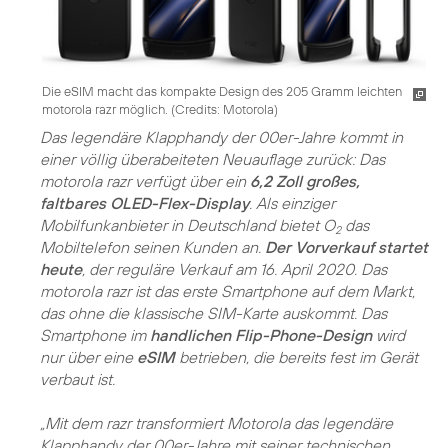
Die eSIM macht das kompakte Design des 205 Gramm leichten
motorola razr möglich. (
Credits: Motorola
)
Das legendäre Klapphandy der 00er-Jahre kommt in
einer völlig überabeiteten Neuauflage zurück: Das
motorola razr verfügt über ein
6,2 Zoll großes,
faltbares OLED-Flex-Display
. Als einziger
Mobilfunkanbieter in Deutschland bietet O
das
2
Mobiltelefon seinen Kunden an.
Der Vorverkauf startet
heute
, der reguläre Verkauf am 16. April 2020. Das
motorola razr ist das erste Smartphone auf dem Markt,
das ohne die klassische SIM-Karte auskommt. Das
Smartphone im
handlichen Flip-Phone-Design
wird
nur über eine
eSIM
betrieben, die bereits fest im Gerät
verbaut ist.
„Mit dem razr transformiert Motorola das legendäre
Klapphandy der 00er-Jahre mit seiner technischen