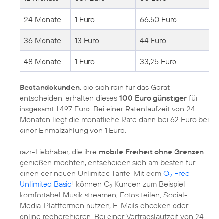
24 Monate
1 Euro
66,50 Euro
36 Monate
13 Euro
44 Euro
48 Monate
1 Euro
33,25 Euro
Bestandskunden
, die sich rein für das Gerät
entscheiden, erhalten dieses
100 Euro günstiger
für
insgesamt 1.497 Euro. Bei einer Ratenlaufzeit von 24
Monaten liegt die monatliche Rate dann bei 62 Euro bei
einer Einmalzahlung von 1 Euro.
razr-Liebhaber, die ihre
mobile Freiheit ohne Grenzen
genießen möchten, entscheiden sich am besten für
einen der neuen Unlimited Tarife. Mit dem
O
Free
2
Unlimited Basic
können O
Kunden zum Beispiel
1
2
komfortabel Musik streamen, Fotos teilen, Social-
Media-Plattformen nutzen, E-Mails checken oder
online recherchieren. Bei einer Vertragslaufzeit von 24