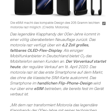
Die eSIM macht das kompakte Design des 205 Gramm leichten
motorola razr möglich. (
Credits: Motorola
)
Das legendäre Klapphandy der 00er-Jahre kommt in
einer völlig überabeiteten Neuauflage zurück: Das
motorola razr verfügt über ein
6,2 Zoll großes,
faltbares OLED-Flex-Display
. Als einziger
Mobilfunkanbieter in Deutschland bietet O
das
2
Mobiltelefon seinen Kunden an.
Der Vorverkauf startet
heute
, der reguläre Verkauf am 16. April 2020. Das
motorola razr ist das erste Smartphone auf dem Markt,
das ohne die klassische SIM-Karte auskommt. Das
Smartphone im
handlichen Flip-Phone-Design
wird
nur über eine
eSIM
betrieben, die bereits fest im Gerät
verbaut ist.
„Mit dem razr transformiert Motorola das legendäre
Klapphandy der 00er-Jahre mit seiner technischen