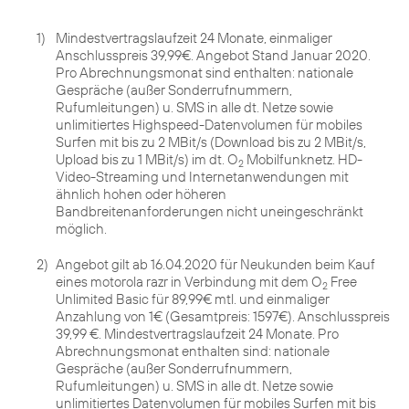
1)
Mindestvertragslaufzeit 24 Monate, einmaliger
Anschlusspreis 39,99€. Angebot Stand Januar 2020.
Pro Abrechnungsmonat sind enthalten: nationale
Gespräche (außer Sonderrufnummern,
Rufumleitungen) u. SMS in alle dt. Netze sowie
unlimitiertes Highspeed-Datenvolumen für mobiles
Surfen mit bis zu 2 MBit/s (Download bis zu 2 MBit/s,
Upload bis zu 1 MBit/s) im dt. O
Mobilfunknetz. HD-
2
Video-Streaming und Internetanwendungen mit
ähnlich hohen oder höheren
Bandbreitenanforderungen nicht uneingeschränkt
möglich.
2)
Angebot gilt ab 16.04.2020 für Neukunden beim Kauf
eines motorola razr in Verbindung mit dem O
Free
2
Unlimited Basic für 89,99€ mtl. und einmaliger
Anzahlung von 1€ (Gesamtpreis: 1597€). Anschlusspreis
39,99 €. Mindestvertragslaufzeit 24 Monate. Pro
Abrechnungsmonat enthalten sind: nationale
Gespräche (außer Sonderrufnummern,
Rufumleitungen) u. SMS in alle dt. Netze sowie
unlimitiertes Datenvolumen für mobiles Surfen mit bis