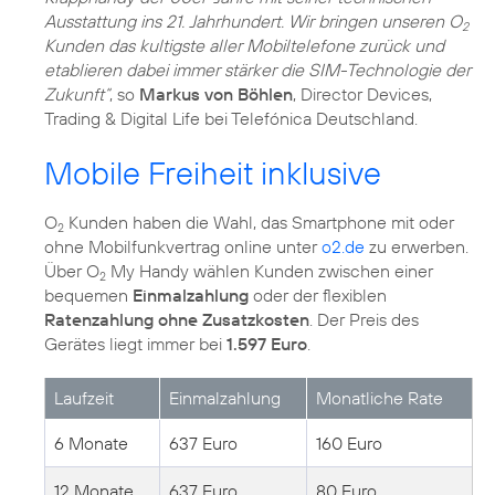
Ausstattung ins 21. Jahrhundert. Wir bringen unseren O
2
Kunden das kultigste aller Mobiltelefone zurück und
etablieren dabei immer stärker die SIM-Technologie der
Zukunft“
, so
Markus von Böhlen
, Director Devices,
Trading & Digital Life bei Telefónica Deutschland.
Mobile Freiheit inklusive
O
Kunden haben die Wahl, das Smartphone mit oder
2
ohne Mobilfunkvertrag online unter
o2.de
zu erwerben.
Über O
My Handy wählen Kunden zwischen einer
2
bequemen
Einmalzahlung
oder der flexiblen
Ratenzahlung ohne Zusatzkosten
. Der Preis des
Gerätes liegt immer bei
1.597 Euro
.
Laufzeit
Einmalzahlung
Monatliche Rate
6 Monate
637 Euro
160 Euro
12 Monate
637 Euro
80 Euro