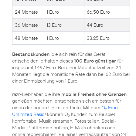
24 Monate
1 Euro
66,50 Euro
36 Monate
13 Euro
44 Euro
48 Monate
1 Euro
33,25 Euro
Bestandskunden
, die sich rein für das Gerät
entscheiden, erhalten dieses
100 Euro günstiger
für
insgesamt 1.497 Euro. Bei einer Ratenlaufzeit von 24
Monaten liegt die monatliche Rate dann bei 62 Euro bei
einer Einmalzahlung von 1 Euro.
razr-Liebhaber, die ihre
mobile Freiheit ohne Grenzen
genießen möchten, entscheiden sich am besten für
einen der neuen Unlimited Tarife. Mit dem
O
Free
2
Unlimited Basic
können O
Kunden zum Beispiel
1
2
komfortabel Musik streamen, Fotos teilen, Social-
Media-Plattformen nutzen, E-Mails checken oder
online recherchieren. Bei einer Vertragslaufzeit von 24