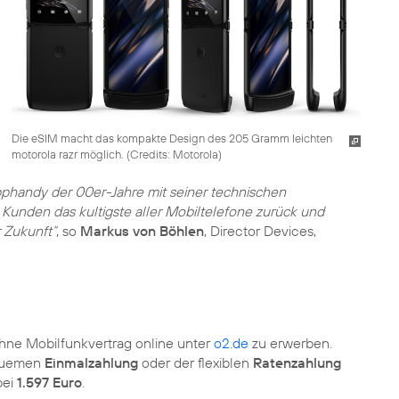
Die eSIM macht das kompakte Design des 205 Gramm leichten
motorola razr möglich. (
Credits: Motorola
)
pphandy der 00er-Jahre mit seiner technischen
Kunden das kultigste aller Mobiltelefone zurück und
 Zukunft“
, so
Markus von Böhlen
, Director Devices,
ne Mobilfunkvertrag online unter
o2.de
zu erwerben.
equemen
Einmalzahlung
oder der flexiblen
Ratenzahlung
bei
1.597 Euro
.