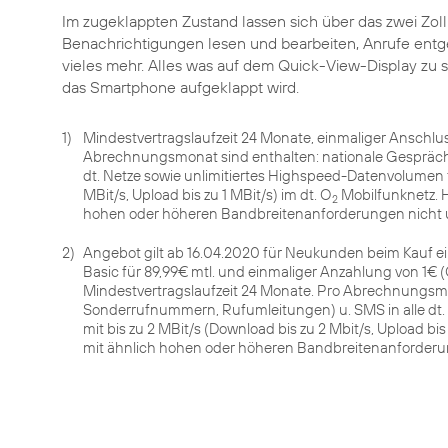
Im zugeklappten Zustand lassen sich über das zwei Zol
Benachrichtigungen lesen und bearbeiten, Anrufe ent
vieles mehr. Alles was auf dem Quick-View-Display zu s
1)
Mindestvertragslaufzeit 24 Monate, einmaliger Anschlu
Abrechnungsmonat sind enthalten: nationale Gespräch
dt. Netze sowie unlimitiertes Highspeed-Datenvolumen f
MBit/s, Upload bis zu 1 MBit/s) im dt. O
Mobilfunknetz. 
2
hohen oder höheren Bandbreitenanforderungen nicht 
2)
Angebot gilt ab 16.04.2020 für Neukunden beim Kauf ei
Basic für 89,99€ mtl. und einmaliger Anzahlung von 1€ (
Mindestvertragslaufzeit 24 Monate. Pro Abrechnungsmo
Sonderrufnummern, Rufumleitungen) u. SMS in alle dt. 
mit bis zu 2 MBit/s (Download bis zu 2 Mbit/s, Upload 
mit ähnlich hohen oder höheren Bandbreitenanforderu