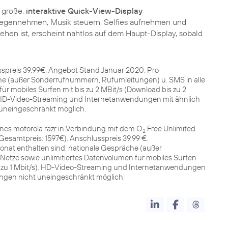
l große,
interaktive Quick-View-Display
gegennehmen, Musik steuern, Selfies aufnehmen und
ehen ist, erscheint nahtlos auf dem Haupt-Display, sobald
sspreis 39,99€. Angebot Stand Januar 2020. Pro
e (außer Sonderrufnummern, Rufumleitungen) u. SMS in alle
ür mobiles Surfen mit bis zu 2 MBit/s (Download bis zu 2
HD-Video-Streaming und Internetanwendungen mit ähnlich
uneingeschränkt möglich.
nes motorola razr in Verbindung mit dem O
Free Unlimited
2
Gesamtpreis: 1597€). Anschlusspreis 39,99 €.
nat enthalten sind: nationale Gespräche (außer
Netze sowie unlimitiertes Datenvolumen für mobiles Surfen
bis zu 1 Mbit/s). HD-Video-Streaming und Internetanwendungen
ngen nicht uneingeschränkt möglich.