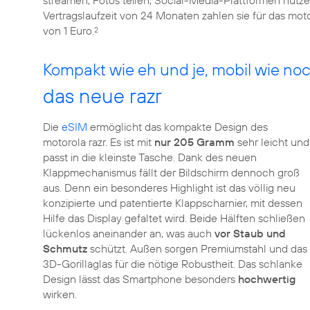
streamen, Fotos teilen, Social-Media-Plattformen nutze
Vertragslaufzeit von 24 Monaten zahlen sie für das mot
von 1 Euro.
2
Kompakt wie eh und je, mobil wie noc
das neue razr
Die
eSIM
ermöglicht das kompakte Design des
motorola razr. Es ist mit
nur 205 Gramm
sehr leicht und
passt in die kleinste Tasche. Dank des neuen
Klappmechanismus fällt der Bildschirm dennoch groß
aus. Denn ein besonderes Highlight ist das völlig neu
konzipierte und patentierte Klappscharnier, mit dessen
Hilfe das Display gefaltet wird. Beide Hälften schließen
lückenlos aneinander an, was auch
vor Staub und
Schmutz
schützt. Außen sorgen Premiumstahl und das
3D-Gorillaglas für die nötige Robustheit. Das schlanke
Design lässt das Smartphone besonders
hochwertig
wirken.