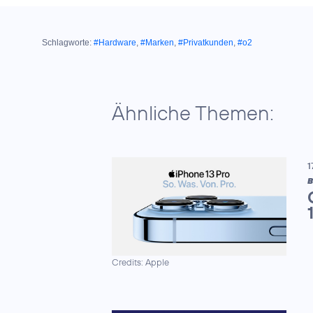
Schlagworte:
#Hardware
,
#Marken
,
#Privatkunden
,
#o2
Ähnliche Themen:
1
B
Credits: Apple