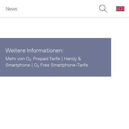
News
Weitere Informationen:
Mehr von O
:
Prepaid Tarife
|
Handy &
2
Smartphone
|
O
Free Smartphone-Tarife
2