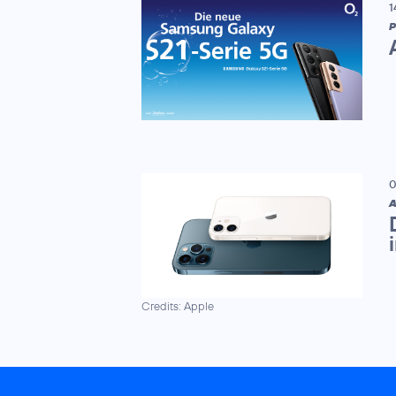
1
P
0
A
Credits: Apple