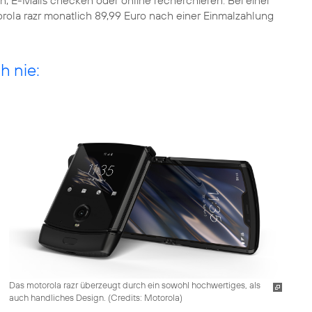
n, E-Mails checken oder online recherchieren. Bei einer
orola razr monatlich 89,99 Euro nach einer Einmalzahlung
h nie:
Das motorola razr überzeugt durch ein sowohl hochwertiges, als
auch handliches Design. (
Credits: Motorola
)