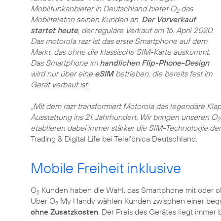
Mobilfunkanbieter in Deutschland bietet O
das
2
Mobiltelefon seinen Kunden an.
Der Vorverkauf
startet heute
, der reguläre Verkauf am 16. April 2020.
Das motorola razr ist das erste Smartphone auf dem
Markt, das ohne die klassische SIM-Karte auskommt.
Das Smartphone im
handlichen Flip-Phone-Design
wird nur über eine
eSIM
betrieben, die bereits fest im
Gerät verbaut ist.
„Mit dem razr transformiert Motorola das legendäre Kla
Ausstattung ins 21. Jahrhundert. Wir bringen unseren O
2
etablieren dabei immer stärker die SIM-Technologie der
Trading & Digital Life bei Telefónica Deutschland.
Mobile Freiheit inklusive
O
Kunden haben die Wahl, das Smartphone mit oder oh
2
Über O
My Handy wählen Kunden zwischen einer b
2
ohne Zusatzkosten
. Der Preis des Gerätes liegt immer 