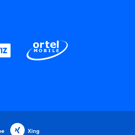
be
Xing