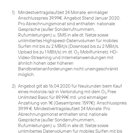
1)
Mindestvertragslaufzeit 24 Monate, einmaliger
Anschlusspreis 39,99€. Angebot Stand Januar 2020.
Pro Abrechnungsmonat sind enthalten: nationale
Gespräche (außer Sonderrufnummern,
Rufumleitungen) u. SMS in alle dt. Netze sowie
unlimitiertes Highspeed-Datenvolumen für mobiles
Surfen mit bis zu 2 MBit/s (Download bis zu 2 MBit/s,
Upload bis zu 1 MBit/s) im dt. O
Mobilfunknetz. HD-
2
Video-Streaming und Internetanwendungen mit
ähnlich hohen oder höheren
Bandbreitenanforderungen nicht uneingeschränkt
möglich.
2)
Angebot gilt ab 16.04.2020 für Neukunden beim Kauf
eines motorola razr in Verbindung mit dem O
Free
2
Unlimited Basic für 89,99€ mtl. und einmaliger
Anzahlung von 1€ (Gesamtpreis: 1597€). Anschlusspreis
39,99 €. Mindestvertragslaufzeit 24 Monate. Pro
Abrechnungsmonat enthalten sind: nationale
Gespräche (außer Sonderrufnummern,
Rufumleitungen) u. SMS in alle dt. Netze sowie
unlimitiertes Datenvolumen für mobiles Surfen mit bis