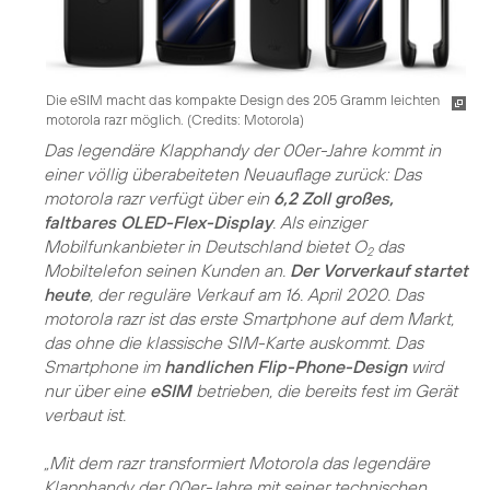
Die eSIM macht das kompakte Design des 205 Gramm leichten
motorola razr möglich. (
Credits: Motorola
)
Das legendäre Klapphandy der 00er-Jahre kommt in
einer völlig überabeiteten Neuauflage zurück: Das
motorola razr verfügt über ein
6,2 Zoll großes,
faltbares OLED-Flex-Display
. Als einziger
Mobilfunkanbieter in Deutschland bietet O
das
2
Mobiltelefon seinen Kunden an.
Der Vorverkauf startet
heute
, der reguläre Verkauf am 16. April 2020. Das
motorola razr ist das erste Smartphone auf dem Markt,
das ohne die klassische SIM-Karte auskommt. Das
Smartphone im
handlichen Flip-Phone-Design
wird
nur über eine
eSIM
betrieben, die bereits fest im Gerät
verbaut ist.
„Mit dem razr transformiert Motorola das legendäre
Klapphandy der 00er-Jahre mit seiner technischen