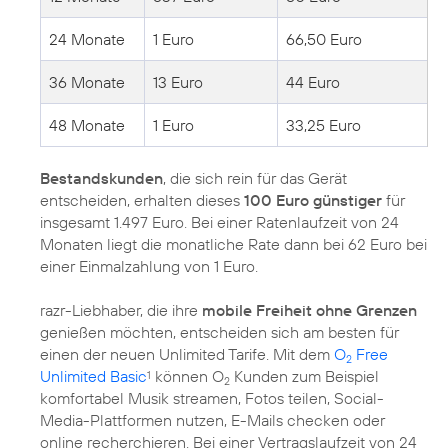
24 Monate
1 Euro
66,50 Euro
36 Monate
13 Euro
44 Euro
48 Monate
1 Euro
33,25 Euro
Bestandskunden
, die sich rein für das Gerät
entscheiden, erhalten dieses
100 Euro günstiger
für
insgesamt 1.497 Euro. Bei einer Ratenlaufzeit von 24
Monaten liegt die monatliche Rate dann bei 62 Euro bei
einer Einmalzahlung von 1 Euro.
razr-Liebhaber, die ihre
mobile Freiheit ohne Grenzen
genießen möchten, entscheiden sich am besten für
einen der neuen Unlimited Tarife. Mit dem
O
Free
2
Unlimited Basic
können O
Kunden zum Beispiel
1
2
komfortabel Musik streamen, Fotos teilen, Social-
Media-Plattformen nutzen, E-Mails checken oder
online recherchieren. Bei einer Vertragslaufzeit von 24