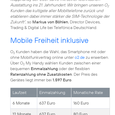
Ausstattung ins 21. Jahrhundert. Wir bringen unseren O
2
Kunden das kultigste aller Mobiltelefone zurück und
etablieren dabei immer stärker die SIM-Technologie der
Zukunft“
, so
Markus von Böhlen
, Director Devices,
Trading & Digital Life bei Telefónica Deutschland.
Mobile Freiheit inklusive
O
Kunden haben die Wahl, das Smartphone mit oder
2
ohne Mobilfunkvertrag online unter
o2.de
zu erwerben.
Über O
My Handy wählen Kunden zwischen einer
2
bequemen
Einmalzahlung
oder der flexiblen
Ratenzahlung ohne Zusatzkosten
. Der Preis des
Gerätes liegt immer bei
1.597 Euro
.
Laufzeit
Einmalzahlung
Monatliche Rate
6 Monate
637 Euro
160 Euro
12 Monate
637 Euro
80 Euro