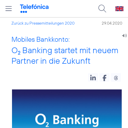
Zurück zu Pressemitteilungen 2020
29.04.2020
Mobiles Bankkonto:
O
Banking startet mit neuem
2
Partner in die Zukunft