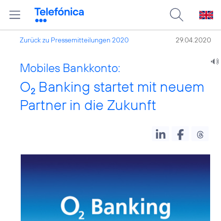
Zurück zu Pressemitteilungen 2020
29.04.2020
Mobiles Bankkonto:
O
Banking startet mit neuem
2
Partner in die Zukunft