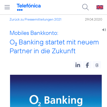
Zurück zu Pressemitteilungen 2021
29.04.2020
Mobiles Bankkonto:
O
Banking startet mit neuem
2
Partner in die Zukunft