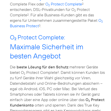
Complete Flex oder
O
Protect Complete
2
2
entscheiden; DSL-Privatkunden für O
Protect
2
Complete
. Für alle Business-Kunden gibt es das
2
eigens für Unternehmen zusammengestellte Paket
O
2
Business Protect
.
3
O
Protect Complete:
2
Maximale Sicherheit im
besten Angebot
Die
beste Lösung für den Schutz
mehrerer Geräte
bietet O
Protect Complete
. Damit können Kunden bis
2
2
zu fünf Geräte ihrer Wahl gleichzeitig vor Viren,
Datendiebstahl und Online-Bedrohungen absichern –
egal ob Android, iOS, PC oder Mac. Bei Verlust des
Smartphones oder Tablets können sie ihr Gerät ganz
einfach über eine App oder online über das
O
Protect
2
Kundenkonto
orten und sperren. Dank des True Key
Passwortmanagers gibt es kein Kennwortchaos mehr.