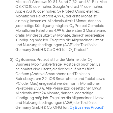
Microsoft Windows 10, 8.1, 8 und 7 (32- und 64-Bit), Mac
OS X 10.10 oder höher, Google Android 4.1 oder höher,
Apple iOS 10 oder höher. O
Protect Complete Flex:
2
Monatlicher Paketpreis 4,99 €, der erste Monat ist
einmalig kostenlos. Mindestlaufzeit 1 Monat, danach
jederzeitige Kündigung möglich. O
Protect Complete:
2
Monatlicher Paketpreis 4,99 €, die ersten 3 Monate sind
gratis. Mindestlaufzeit 24 Monate, danach jederzeitige
Kündigung möglich. Es gelten die Allgemeinen Lizenz-
und Nutzungsbedingungen (AGB) der Telefónica
Germany GmbH & Co OHG für „O
2
3)
O
Business Protect ist für die Mehrheit der O
2
2
Business Mobilfunkverträge (Postpaid) buchbar. Es
beinhaltet eine Lizenz, die flexibel auf bis zu fünf
Geräten (Android Smartphone und Tablet ab
Betriebssystem 2.2., iOS Smartphone und Tablet sowie
PC oder Mac) eingesetzt werden kann. Monatlicher
Paketpreis 2,50 €. Alle Preise zzgl. gesetzlicher MwSt.
Mindestlaufzeit 24 Monate, danach jederzeitige
Kündigung möglich. Es gelten die Allgemeinen Lizenz-
und Nutzungsbedingungen (AGB) der Telefónica
Germany GmbH & Co. OHG für „
O
Business Protect
“.
2