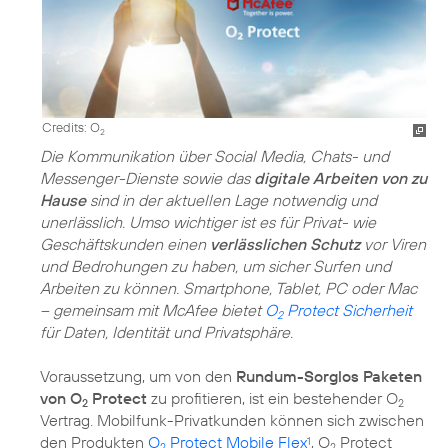
Credits: O
2
Die Kommunikation über Social Media, Chats- und
Messenger-Dienste sowie das
digitale Arbeiten von zu
Hause
sind in der aktuellen Lage notwendig und
unerlässlich. Umso wichtiger ist es für Privat- wie
Geschäftskunden einen
verlässlichen Schutz
vor Viren
und Bedrohungen zu haben, um sicher Surfen und
Arbeiten zu können. Smartphone, Tablet, PC oder Mac
– gemeinsam mit McAfee bietet
O
Protect Sicherheit
2
für Daten, Identität und Privatsphäre.
Voraussetzung, um von den
Rundum-Sorglos Paketen
von O
Protect
zu profitieren, ist ein bestehender O
2
2
Vertrag. Mobilfunk-Privatkunden können sich zwischen
den Produkten
O
Protect Mobile Flex
, O
Protect
1
2
2