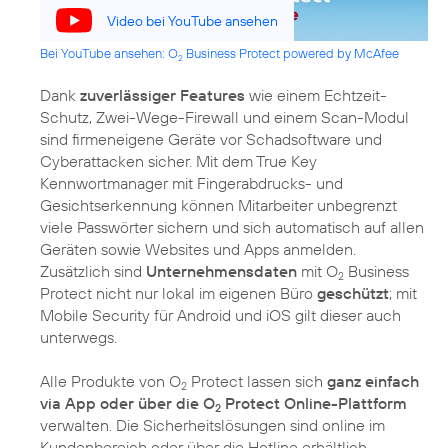
Video bei YouTube ansehen
Bei YouTube ansehen: O
Business Protect powered by McAfee
2
Dank
zuverlässiger Features
wie einem Echtzeit-
Schutz, Zwei-Wege-Firewall und einem Scan-Modul
sind firmeneigene Geräte vor Schadsoftware und
Cyberattacken sicher. Mit dem True Key
Kennwortmanager mit Fingerabdrucks- und
Gesichtserkennung können Mitarbeiter unbegrenzt
viele Passwörter sichern und sich automatisch auf allen
Geräten sowie Websites und Apps anmelden.
Zusätzlich sind
Unternehmensdaten
mit O
Business
2
Protect nicht nur lokal im eigenen Büro
geschützt
; mit
Mobile Security für Android und iOS gilt dieser auch
unterwegs.
Alle Produkte von O
Protect lassen sich
ganz einfach
2
via App oder über die O
Protect Online-Plattform
2
verwalten. Die Sicherheitslösungen sind online im
Kundenbereich oder über die Hotline erhältlich.