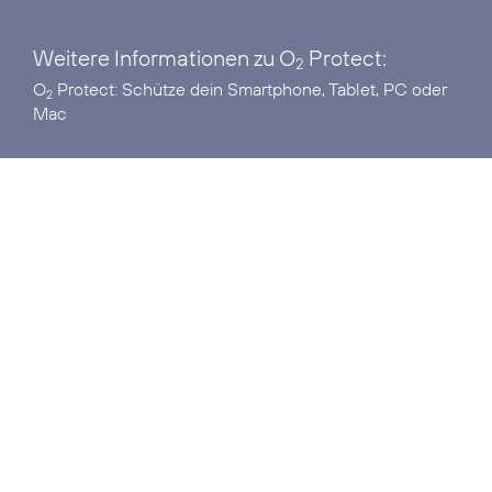
Weitere Informationen zu O
Protect:
2
O
Protect:
Schütze dein Smartphone, Tablet, PC oder
2