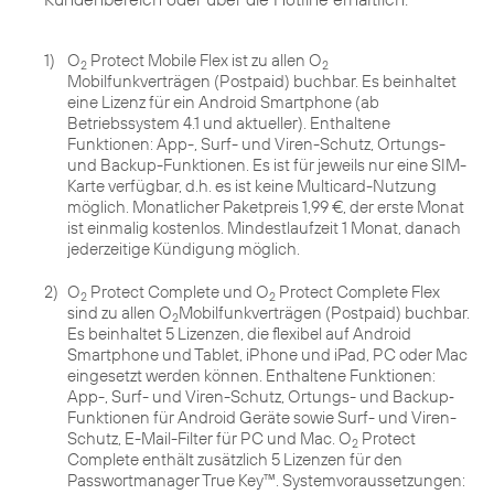
1)
O
Protect Mobile Flex ist zu allen O
2
2
Mobilfunkverträgen (Postpaid) buchbar. Es beinhaltet
eine Lizenz für ein Android Smartphone (ab
Betriebssystem 4.1 und aktueller). Enthaltene
Funktionen: App-, Surf- und Viren-Schutz, Ortungs-
und Backup-Funktionen. Es ist für jeweils nur eine SIM-
Karte verfügbar, d.h. es ist keine Multicard-Nutzung
möglich. Monatlicher Paketpreis 1,99 €, der erste Monat
ist einmalig kostenlos. Mindestlaufzeit 1 Monat, danach
jederzeitige Kündigung möglich.
2)
O
Protect Complete und O
Protect Complete Flex
2
2
sind zu allen O
Mobilfunkverträgen (Postpaid) buchbar.
2
Es beinhaltet 5 Lizenzen, die flexibel auf Android
Smartphone und Tablet, iPhone und iPad, PC oder Mac
eingesetzt werden können. Enthaltene Funktionen:
App-, Surf- und Viren-Schutz, Ortungs- und Backup‐
Funktionen für Android Geräte sowie Surf- und Viren-
Schutz, E-Mail-Filter für PC und Mac. O
Protect
2
Complete enthält zusätzlich 5 Lizenzen für den
Passwortmanager True Key™. Systemvoraussetzungen: