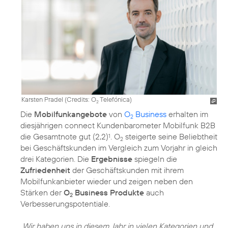
Karsten Pradel (
Credits: O
Telefónica
)
2
Die
Mobilfunkangebote
von
O
Business
erhalten im
2
diesjährigen connect Kundenbarometer Mobilfunk B2B
die Gesamtnote gut (2,2)
. O
steigerte seine Beliebtheit
1
2
bei Geschäftskunden im Vergleich zum Vorjahr in gleich
drei Kategorien. Die
Ergebnisse
spiegeln die
Zufriedenheit
der Geschäftskunden mit ihrem
Mobilfunkanbieter wieder und zeigen neben den
Stärken der
O
Business Produkte
auch
2
Verbesserungspotentiale.
„Wir haben uns in diesem Jahr in vielen Kategorien und