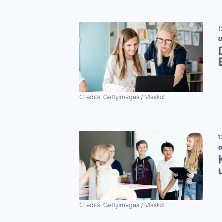
1
U
Credits: Gettyimages / Maskot
1
Credits: GettyImages / Maskot