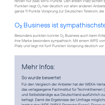
fehlen nur zwei WPS-Punkte. Den ersten Platz sichert 
Punkten liegt O
hier deutlich vor allen anderen Anbiet
2
ganze 11 Punkte Vorsprung zur Deutschen Telekom, die a
O
Business ist sympathischst
2
Besonders punkten konnte O
Business auch beim Krit
2
ihre Marke besonders sympathisch. Mit einem WPS von
Platz und liegt mit fünf Punkten Vorsprung deutlich vo
Mehr Infos:
So wurde bewertet
Für den Vergleich der Anbieter hat der WEKA-Verlag
das verlagseigene Fachinstitut für Technikthemen (
und Selbstständige aus Deutschland ausführlich zu 
befragt. Damit die Ergebnisse der Umfrage möglic
Institut den WPS (WEKA Promoter Score). Dieser er