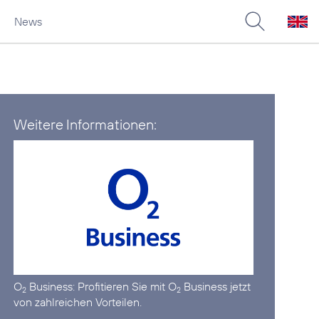
News
Weitere Informationen:
O
Business:
Profitieren Sie mit O
Business jetzt
2
2
von zahlreichen Vorteilen.