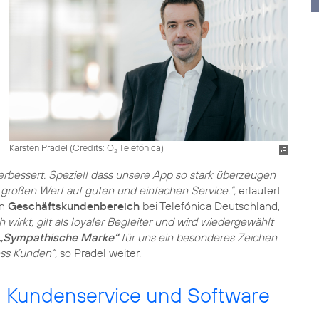
Karsten Pradel (
Credits: O
Telefónica
)
2
bessert. Speziell dass unsere App so stark überzeugen
großen Wert auf guten und einfachen Service.“,
erläutert
en
Geschäftskundenbereich
bei Telefónica Deutschland,
 wirkt, gilt als loyaler Begleiter und wird wiedergewählt
„Sympathische Marke“
für uns ein besonderes Zeichen
ss Kunden“,
so Pradel weiter.
en Kundenservice und Software